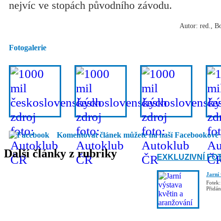
nejvíc ve stopách původního závodu.
Autor: red., B
Fotogalerie
Komentovat článek můžete na naší Facebookové 
Další články z rubriky
EXKLUZIVNÍ FO
Jarní
Fotek:
Přidá