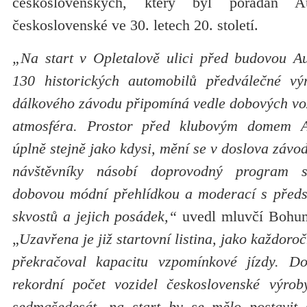
československých, který byl pořádán A
československé ve 30. letech 20. století.
„Na start v Opletalově ulici před budovou A
130 historických automobilů předválečné výr
dálkového závodu připomíná vedle dobových voz
atmosféra. Prostor před klubovým domem A
úplně stejně jako kdysi, mění se v doslova závod
návštěvníky násobí doprovodný program 
dobovou módní přehlídkou a moderací s předs
skvostů a jejich posádek,“
uvedl mluvčí Bohumi
„
Uzavřena je již startovní listina, jako každoroč
překračoval kapacitu vzpomínkové jízdy. Do
rekordní počet vozidel československé výrob
sedmašedesát, na start by se mělo postavit 