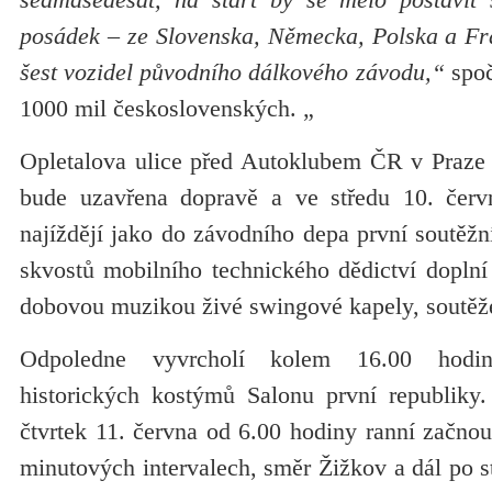
posádek – ze Slovenska, Německa, Polska a Fra
šest vozidel původního dálkového závodu,“
spočí
1000 mil československých. „
Opletalova ulice před Autoklubem ČR v Praze
bude uzavřena dopravě a ve středu 10. čer
najíždějí jako do závodního depa první soutěžn
skvostů mobilního technického dědictví dopln
dobovou muzikou živé swingové kapely, soutěžem
Odpoledne vyvrcholí kolem 16.00 hodi
historických kostýmů Salonu první republiky
čtvrtek 11. června od 6.00 hodiny ranní začnou
minutových intervalech, směr Žižkov a dál po st