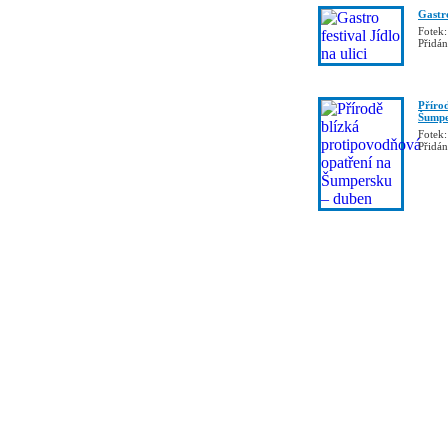
Gastro
Fotek:
Přidá
Příro
Šumpe
Fotek:
Přidá