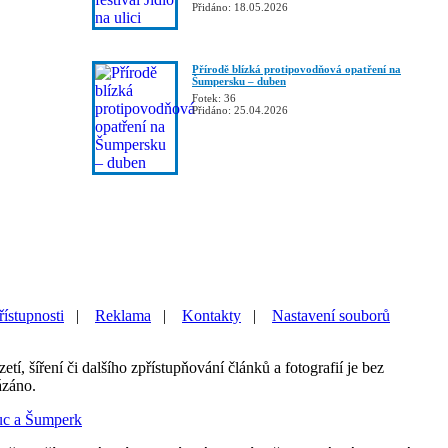
Přidáno: 18.05.2026
Přírodě blízká protipovodňová opatření na
Šumpersku – duben
Fotek: 36
Přidáno: 25.04.2026
řístupnosti
|
Reklama
|
Kontakty
|
Nastavení souborů
etí, šíření či dalšího zpřístupňování článků a fotografií je bez
ázáno.
uc a Šumperk