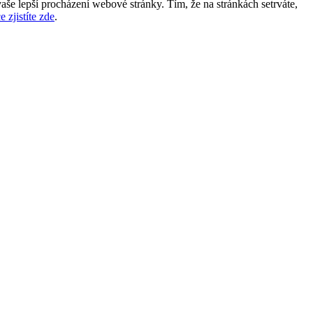
aše lepší procházení webové stránky. Tím, že na stránkách setrváte,
e zjistíte zde
.