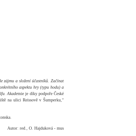
 zájmu a složení účastníků. Začínat
konkrétního aspektu hry (typu hodu) a
olfu. Akade
mie je díky podpoře České
iště na ulici Reissově v Šumperku,“
tonska.
Autor: red., O. Hajduková - mus