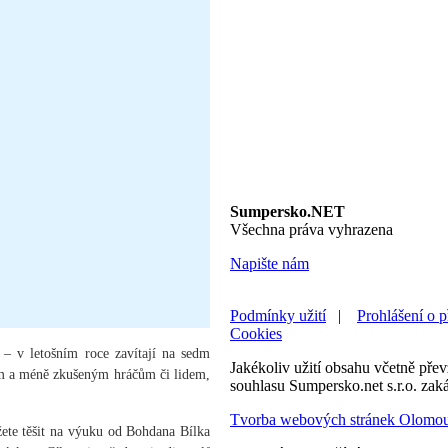
Sumpersko.NET
Všechna práva vyhrazena
Napište nám
Podmínky užití
|
Prohlášení o p
Cookies
 – v letošním roce zavítají na sedm
Jakékoliv užití obsahu včetně převz
ícím a méně zkušeným hráčům či lidem,
souhlasu Sumpersko.net s.r.o. zak
Tvorba webových stránek Olomo
žete těšit na výuku od Bohdana Bílka