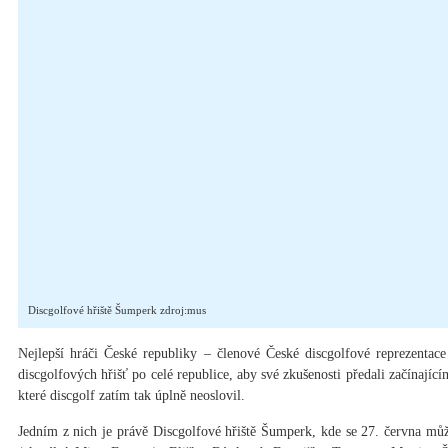
Discgolfové hřiště Šumperk zdroj:mus
Nejlepší hráči České republiky – členové České discgolfové reprezentace
discgolfových hřišť po celé republice, aby své zkušenosti předali začínaj
které discgolf zatím tak úplně neoslovil.
Jedním z nich je právě Discgolfové hřiště Šumperk, kde se 27. června mů