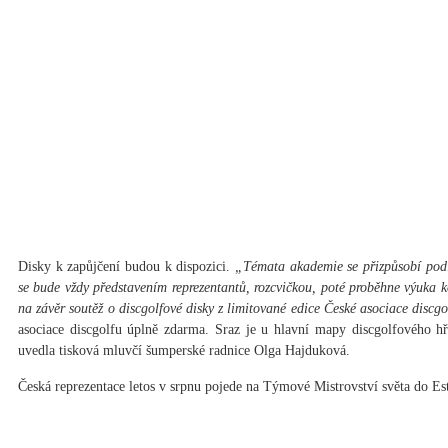
Disky k zapůjčení budou k dispozici.
„Témata akademie se přizpůsobí podle
se bude vždy představením reprezentantů, rozcvičkou, poté proběhne výuka 
na závěr soutěž o discgolfové disky z limitované edice České asociace discg
asociace discgolfu úplně zdarma. Sraz je u hlavní mapy discgolfového hř
uvedla tisková mluvčí šumperské radnice Olga Hajduková.
Česká reprezentace letos v srpnu pojede na Týmové Mistrovství světa do Es