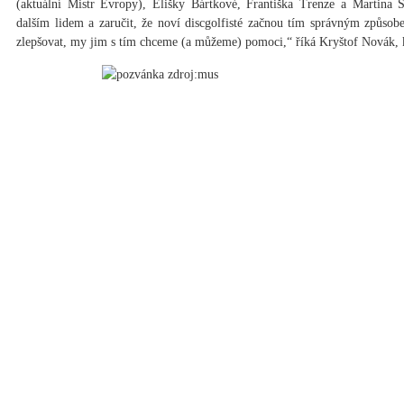
(aktuální Mistr Evropy), Elišky Bártkové, Františka Trenze a Martina Št
dalším lidem a zaručit, že noví discgolfisté začnou tím správným způsob
zlepšovat, my jim s tím chceme (a můžeme) pomoci,“ říká Kryštof Novák, k