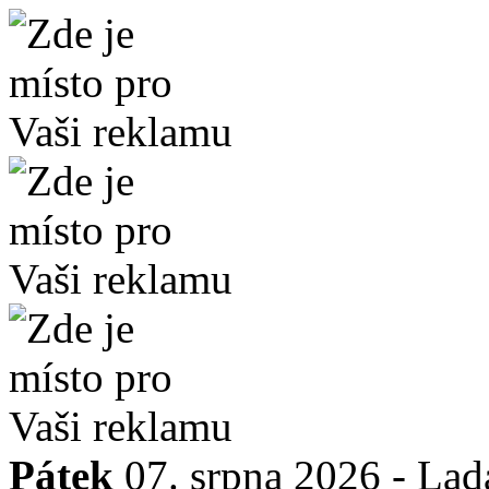
Pátek
07. srpna 2026 -
Lad