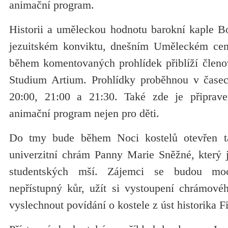
animační program.
Historii a uměleckou hodnotu barokní kaple B
jezuitském konviktu, dnešním Uměleckém ce
během komentovaných prohlídek přiblíží členo
Studium Artium. Prohlídky proběhnou v časec
20:00, 21:00 a 21:30. Také zde je připrav
animační program nejen pro děti.
Do tmy bude během Noci kostelů otevřen ta
univerzitní chrám Panny Marie Sněžné, který 
studentských mší. Zájemci se budou mo
nepřístupný kůr, užít si vystoupení chrámové
vyslechnout povídání o kostele z úst historika F