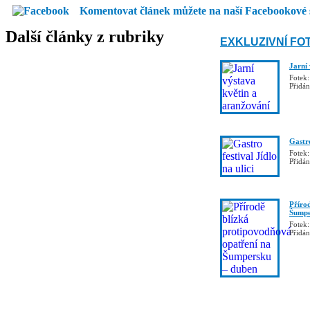
Komentovat článek můžete na naší Facebookové 
Další články z rubriky
EXKLUZIVNÍ FO
Jarní
Fotek:
Přidá
Gastro
Fotek:
Přidá
Příro
Šumpe
Fotek:
Přidá