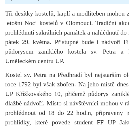
Tři desítky kostelů, kaplí a modliteben mohou 
letošní Noci kostelů v Olomouci. Tradiční akce,
prohlédnutí sakrálních památek a nahlédnutí do 
pátek 29. května. Přístupné bude i nádvoří Fi
půdorysem zaniklého kostela sv. Petra a
Uměleckém centru UP.
Kostel sv. Petra na Předhradí byl nejstarším 
roce 1792 byl však zbořen. Na jeho místě dnes
UP Křížkovského 10, přičemž půdorys zaniklé
dlažbě nádvoří. Místo si návštěvníci mohou v r
prohlédnout od 18 do 22 hodin, připraveny j
prohlídky, které povede student FF UP Ja