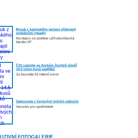
Brouk z barmského jantaru překvapil
unikátními tykadly
Na objevu se podílela i přírodovědecká
fakulta UP
ČOI zajistila ve druhém čtvrtletí téměř
14,5 tisíce kusů padělků
Za bezmála 54 milionů korun
Salmonela v čerstvých krůtích plátcích
Varování pro spotřebitele
UZIVNÍ FOTOGALERIE