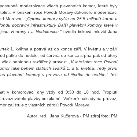
ostupná modernizace všech plavebních komor, které byly
století. V loňském roce Povodí Moravy dokončilo modernizaci
 nad Moravou.
„Oprava komory vyšla na 25,5 milionů korun a
ondu dopravní infrastruktury. Další plavební komory, které v
 jsou Vnorovy I a Nedakonice,"
uvedla tisková mluvčí Jana
vrtek 1. května a potrvá až do konce září. V květnu a v září
od pátku do neděle, od června do konce srpna pak od úterý
y však nabídnou rozšířený provoz:
„V letošním roce Povodí
komor také během státních svátků 1. a 8. května. Tedy první
ou plavební komory v provozu od čtvrtka do neděle,“
řekl
hat v komorovací dny vždy od 9:30 do 18 hod. Proplutí
 provozovatele plavby bezplatné. Veškeré náklady na provoz,
r zajišťuje z vlastních zdrojů Povodí Moravy.
Autor: red., Jana Kučerová - PM zdroj foto: PM