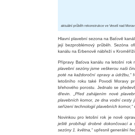
aktuální průběh rekonstrukce ve Veselí nad Morav
Hlavní plavební sezona na Baťově kanál
její bezproblémový průběh. Sezóna ofi
kanálu na Erbenově nábřeží v Kroměříži
Přípravy Baťova kanálu na letošní rok 
plavební sezóny jsme veškerou naši čin
poté na každoroční opravy a údržbu,“
ř
letošního roku také Povodí Moravy pr
břehového porostu. Jednalo se předevš
dřevin.
„Před zahájením nové plavební
plavebních komor, ze dna vodní cesty j
seřízení technologií plavebních komor,“
d
Novinkou pro letošní rok je nově opr
ještě probíhají drobné dokončovací a 
sezóny 1. května,“
upřesnil generální řed