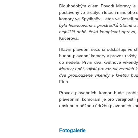
Dlouhodobým cílem Povodí Moravy je p
postaveny ve třicátých letech minulého 
komory ve Spytihněvi, letos ve Veselí
byla financována z prostředků Státního f
nejbližší době čeká komplexní oprava,
Kučerová.
Hlavní plavební sezóna odstartuje ve čt
budou plavební komory v provozu vždy 
do neděle. První dva květnové víkend
Moravy opět zajistí provoz plavebních 
dva prodloužené víkendy v květnu bud
Fína.
Provoz plavebních komor bude probí
plavebními komorami je pro veřejnost i
obsluhu a běžnou údržbu plavebních komo
Fotogalerie