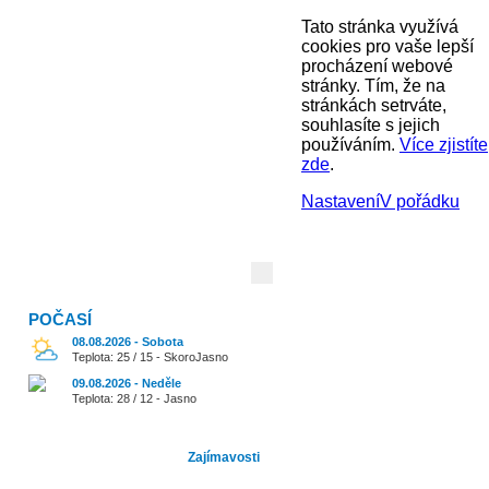
Tato stránka využívá
cookies pro vaše lepší
procházení webové
stránky. Tím, že na
stránkách setrváte,
souhlasíte s jejich
používáním.
Více zjistíte
zde
.
Nastavení
V pořádku
Vyhledávání:
POČASÍ
08.08.2026 - Sobota
Teplota: 25 / 15 - SkoroJasno
09.08.2026 - Neděle
Teplota: 28 / 12 - Jasno
Cestování
Zajímavosti