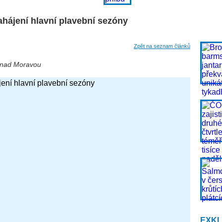
ahájení hlavní plavební sezóny
Zpět na seznam článků
 nad Moravou
EXKL