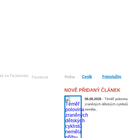
Ceník
Fotoslužby
Pošta
Facebook
NOVĚ PŘIDANÝ ČLÁNEK
06.08.2026
- Téměř polovina
zraněných dětských cyklistů
neměla...
Publicistika
Kultura
Historie
Sport