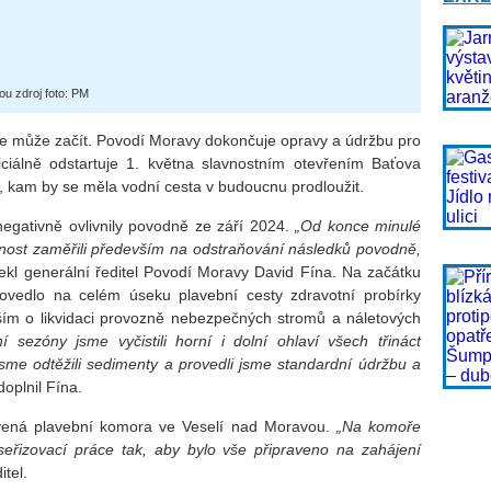
ou zdroj foto: PM
e může začít. Povodí Moravy dokončuje opravy a údržbu pro
ciálně odstartuje 1. května slavnostním otevřením Baťova
, kam by se měla vodní cesta v budoucnu prodloužit.
negativně ovlivnily povodně ze září 2024.
„Od konce minulé
nost zaměřili především na odstraňování následků povodně,
ekl generální ředitel Povodí Moravy David Fína. Na začátku
ovedlo na celém úseku plavební cesty zdravotní probírky
ím o likvidaci provozně nebezpečných stromů a náletových
 sezóny jsme vyčistili horní i dolní ohlaví všech třináct
sme odtěžili sedimenty a provedli jsme standardní údržbu a
oplnil Fína.
avená plavební komora ve Veselí nad Moravou.
„Na komoře
seřizovací práce tak, aby bylo vše připraveno na zahájení
itel.