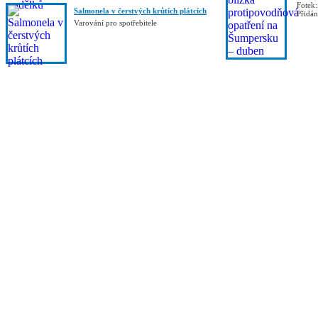
Fotek:
Salmonela v čerstvých krůtích plátcích
Přidá
Varování pro spotřebitele