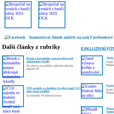
Komentovat článek můžete na naší Facebookové 
Další články z rubriky
EXKLUZIVNÍ FO
Jarní
Brouk z barmského jantaru překvapil
unikátními tykadly
Fotek:
Přidá
Na objevu se podílela i přírodovědecká
fakulta UP
Gastro
ČOI zajistila ve druhém čtvrtletí téměř 14,5
Fotek:
tisíce kusů padělků
Přidá
Za bezmála 54 milionů korun
Příro
Šumpe