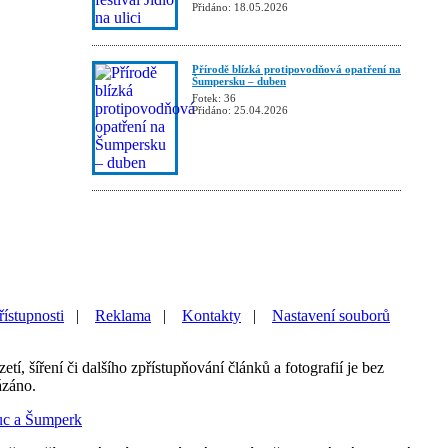
Přidáno: 18.05.2026
Přírodě blízká protipovodňová opatření na
Šumpersku – duben
Fotek: 36
Přidáno: 25.04.2026
řístupnosti
|
Reklama
|
Kontakty
|
Nastavení souborů
etí, šíření či dalšího zpřístupňování článků a fotografií je bez
ázáno.
uc a Šumperk