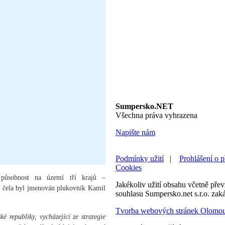
Sumpersko.NET
Všechna práva vyhrazena
Napište nám
Podmínky užití
|
Prohlášení o p
Cookies
působnost na území tří krajů –
Jakékoliv užití obsahu včetně převz
o čela byl jmenován plukovník Kamil
souhlasu Sumpersko.net s.r.o. zak
Tvorba webových stránek Olomo
é republiky, vycházející ze strategie