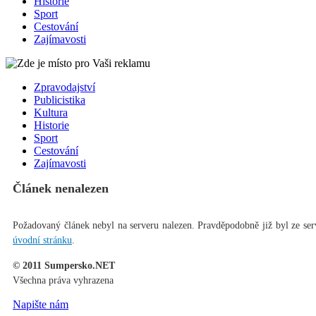
Historie
Sport
Cestování
Zajímavosti
Zpravodajství
Publicistika
Kultura
Historie
Sport
Cestování
Zajímavosti
Článek nenalezen
Požadovaný článek nebyl na serveru nalezen. Pravděpodobně již byl ze ser
úvodní stránku
.
© 2011 Sumpersko.NET
Všechna práva vyhrazena
Napište nám