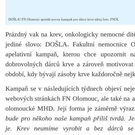
DOŠLA! FN Olomouc spouští novou kampaň pro dárce krve zdroj foto: FNOL
Prázdný vak na krev, onkologicky nemocné dít
jediné slovo: DOŠLA. Fakultní nemocnice 
apelativní kampaň, kterou chce upozornit na
dobrovolných dárců krve a zároveň motivovat 
období, kdy bývají zásoby krve každoročně nejkr
Kampaň se v následujících týdnech objeví nejen
webových stránkách FN Olomouc, ale také na a
olomoucké MHD. Její forma je záměrně výrazn
bude pro někoho naše kampaň příliš tvrdá. Jen
je. Krev neumíme vyrobit a bez dárců se