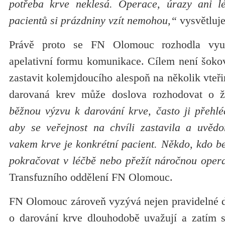
potřeba krve neklesá. Operace, úrazy ani 
pacientů si prázdniny vzít nemohou,“
vysvětluj
Právě proto se FN Olomouc rozhodla využí
apelativní formu komunikace. Cílem není šokov
zastavit kolemjdoucího alespoň na několik vteř
darovaná krev může doslova rozhodovat o ž
běžnou výzvu k darování krve, často ji přehl
aby se veřejnost na chvíli zastavila a uvěd
vakem krve je konkrétní pacient. Někdo, kdo b
pokračovat v léčbě nebo přežít náročnou oper
Transfuzního oddělení FN Olomouc.
FN Olomouc zároveň vyzývá nejen pravidelné dárc
o darování krve dlouhodobě uvažují a zatím 