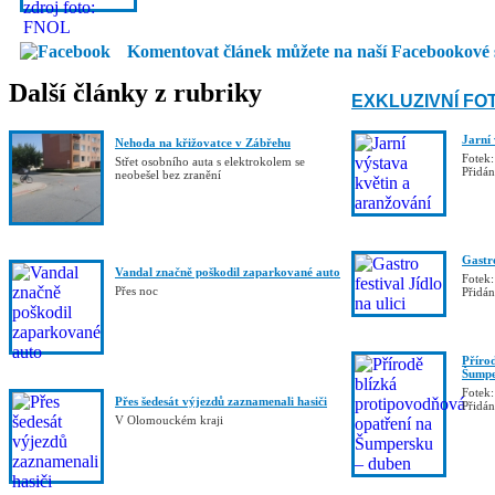
Komentovat článek můžete na naší Facebookové 
Další články z rubriky
EXKLUZIVNÍ FO
Jarní
Nehoda na křižovatce v Zábřehu
Fotek:
Střet osobního auta s elektrokolem se
Přidá
neobešel bez zranění
Gastro
Vandal značně poškodil zaparkované auto
Fotek:
Přes noc
Přidá
Příro
Šumpe
Fotek:
Přes šedesát výjezdů zaznamenali hasiči
Přidá
V Olomouckém kraji