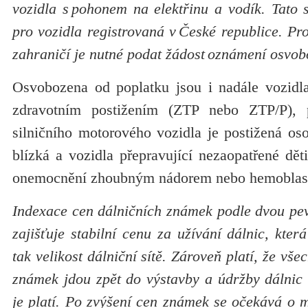
vozidla s pohonem na elektřinu a vodík. Tato 
pro vozidla registrovaná v České republice. Pro
zahraničí je nutné podat žádost oznámení osvob
Osvobozena od poplatku jsou i nadále vozidla
zdravotním postižením (ZTP nebo ZTP/P), 
silničního motorového vozidla je postižená os
blízká a vozidla přepravující nezaopatřené děti
onemocnění zhoubným nádorem nebo hemoblas
Indexace cen dálničních známek podle dvou pev
zajišťuje stabilní cenu za užívání dálnic, která
tak velikost dálniční sítě. Zároveň platí, že vše
známek jdou zpět do výstavby a údržby dálnic a
je platí. Po zvýšení cen známek se očekává o m