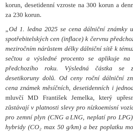
korun, desetidenní vzroste na 300 korun a den
za 230 korun.
„Od 1. ledna 2025 se cena dálniční známky u
spotřebitelských cen (inflace) k červnu předcho
meziročním nárůstem délky dálniční sítě k tém
sečtou a výsledné procento se aplikuje n
předchozího roku. Výsledná částka se z
desetikoruny dolů. Od ceny roční dálniční z
cena známek měsíčních, desetidenních i jedno
mluvčí MD František Jemelka, který upřesn
zůstávají v platnosti slevy pro nízkoemisní vozi
pro zemní plyn (CNG a LNG, neplatí pro LPG), 
hybridy (CO₂ max 50 g/km) a bez poplatku moh