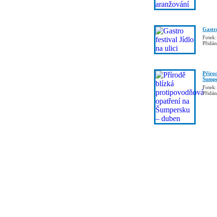
Gastro
Fotek:
Přidá
Příro
Šumpe
Fotek:
Přidá