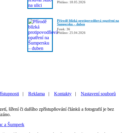
Přidáno: 18.05.2026
Přírodě blízká protipovodňová opatření na
Šumpersku – duben
Fotek: 36
Přidáno: 25.04.2026
řístupnosti
|
Reklama
|
Kontakty
|
Nastavení souborů
etí, šíření či dalšího zpřístupňování článků a fotografií je bez
ázáno.
uc a Šumperk