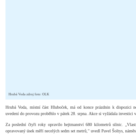
Hrubá Voda zdroj foto: OLK
Hrubá Voda, místní část Hluboček, má od konce prázdnin k dispozici no
uvedení do provozu proběhlo v pátek 28. srpna. Akce si vyžádala investici 
Za poslední čtyři roky opravilo hejtmanství 680 kilometrů silnic. „Vlast
opravovaný úsek měří necelých sedm set metrů,“ uvedl Pavel Šoltys, námě