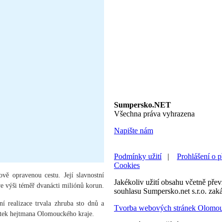
Sumpersko.NET
Všechna práva vyhrazena
Napište nám
Podmínky užití
|
Prohlášení o p
Cookies
vě opravenou cestu. Její slavnostní
Jakékoliv užití obsahu včetně převz
ve výši téměř dvanácti miliónů korun.
souhlasu Sumpersko.net s.r.o. zak
ní realizace trvala zhruba sto dnů a
Tvorba webových stránek Olomo
stek hejtmana Olomouckého kraje.