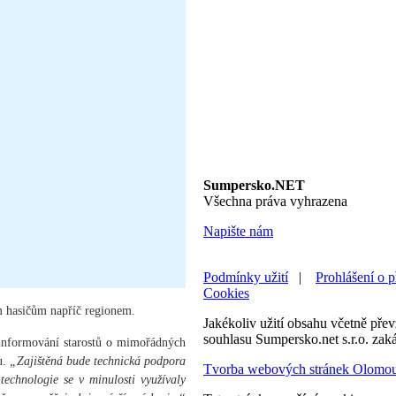
Sumpersko.NET
Všechna práva vyhrazena
Napište nám
Podmínky užití
|
Prohlášení o p
Cookies
m hasičům napříč regionem.
Jakékoliv užití obsahu včetně převz
souhlasu Sumpersko.net s.r.o. zak
 k informování starostů o mimořádných
u.
„Zajištěná bude technická podpora
Tvorba webových stránek Olomo
 technologie se v minulosti využívaly