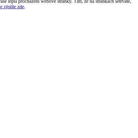
aše lepší procházení webové stránky. Tím, že na stránkách setrváte,
e zjistíte zde
.