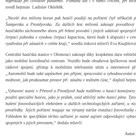
například při covidové pandemii. Pomáhá ale i v rámci cvičení, při nichž
uvedl hejtman Ladislav Okleštěk.
„Necelé dva miliony korun pak hasiči použijí na pořízení čtyř stříkaček
Šumpersku a Prostějovsku. Za dalších šest milionů zakoupí povodňový
hasičského záchranného sboru při řešení povodní i jiných událostí spojenýc
čerpací jednotku s vysokou čerpací kapacitou, která bude k dispozici v cent
využívána při zásazích v celém kraji,“
uvedla tisková mluvčí Eva Knajblová
Centrální hasičská stanice v Olomouci zakoupí díky krajskému daru velitel
jako mobilní koordinační centrum. Vozidlo bude obsahovat špičkovou mode
rádiové spojení, přístup k mobilním telefonním sítím a internetové přip
„Automobil bude také uzpůsoben pro příjem, zpracování a vyhodnocování mat
možnosti, jak prozkoumat prostor při zásahu v reálném čase,“
doplnil hejtm
„Vybavení stanic v Přerově a Prostějově bude rozšířeno o hasicí kontejnery 
použití speciální hasiva, jako je prášek, oxid uhličitý nebo hasicí pěna. Tyt
hašení fotovoltaických elektráren a dalších technologických zařízení, u n
prostředky. Jejich pořízení reaguje na výrazný nárůst instalací fotovoltaiky 
Vzhledem ke specifikům těchto zařízení je nutné zajistit odpovídající vyb
spojených s jejich provozem,“
dodala mluvčí.
Autor: