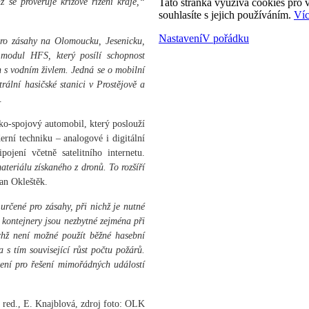
 se prověřuje krizové řízení kraje,“
Tato stránka využívá cookies pro v
souhlasíte s jejich používáním.
Víc
Nastavení
V pořádku
 pro zásahy na Olomoucku, Jesenicku,
 modul HFS, který posílí schopnost
h s vodním živlem. Jedná se o mobilní
rální hasičské stanici v Prostějově a
.
sko-spojový automobil, který poslouží
rní techniku – analogové i digitální
ojení včetně satelitního internetu.
eriálu získaného z dronů. To rozšíří
an Okleštěk.
určené pro zásahy, při nichž je nutné
o kontejnery jsou nezbytné zejména při
ichž není možné použít běžné hasební
a s tím související růst počtu požárů.
avení pro řešení mimořádných událostí
 red., E. Knajblová, zdroj foto: OLK