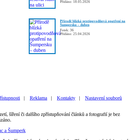
Přidáno: 18.05.2026
Přírodě blízká protipovodňová opatření na
Šumpersku – duben
Fotek: 36
Přidáno: 25.04.2026
řístupnosti
|
Reklama
|
Kontakty
|
Nastavení souborů
etí, šíření či dalšího zpřístupňování článků a fotografií je bez
ázáno.
uc a Šumperk