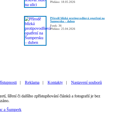
Přidáno: 18.05.2026
Přírodě blízká protipovodňová opatření na
Šumpersku – duben
Fotek: 36
Přidáno: 25.04.2026
řístupnosti
|
Reklama
|
Kontakty
|
Nastavení souborů
etí, šíření či dalšího zpřístupňování článků a fotografií je bez
ázáno.
uc a Šumperk