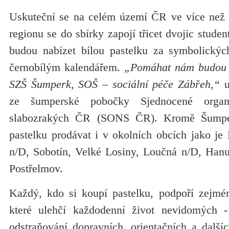
Uskuteční se na celém území ČR ve více než
regionu se do sbírky zapojí třicet dvojic studen
budou nabízet bílou pastelku za symbolickýc
černobílým kalendářem.
„Pomáhat nám budou ji
SZŠ Šumperk, SOŠ – sociální péče Zábřeh,“
u
ze šumperské pobočky Sjednocené orga
slabozrakých ČR (SONS ČR). Kromě Šumpe
pastelku prodávat i v okolních obcích jako je 
n/D, Sobotín, Velké Losiny, Loučná n/D, Hanuš
Postřelmov.
Každý, kdo si koupí pastelku, podpoří zejm
které ulehčí každodenní život nevidomých -
odstraňování dopravních, orientačních a dalšíc