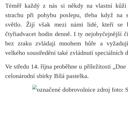
Téměř každý z nás si někdy na vlastní kůži z
strachu při pohybu poslepu, třeba když na 
světlo. Žijí však mezi námi lidé, kteří se 
čtyřiadvacet hodin denně. I ty nejobyčejnější č
bez zraku zvládají mnohem hůře a vyžaduj
velkého soustředění také zvládnutí speciálních 
Ve středu 14. října proběhne u příležitosti „Dne 
celonárodní sbírky Bílá pastelka.