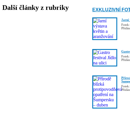
Další články z rubriky
EXKLUZIVNÍ FO
Jarní
Fotek:
Přidá
Gastro
Fotek:
Přidá
Příro
Šumpe
Fotek:
Přidá