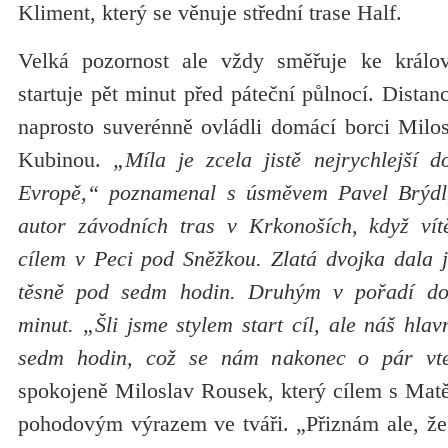
Kliment, který se věnuje střední trase Half.
Velká pozornost ale vždy směřuje ke králov
startuje pět minut před páteční půlnocí. Distan
naprosto suverénně ovládli domácí borci Mil
Kubinou.
„Míla je zcela jistě nejrychlejší d
Evropě,“ poznamenal s úsměvem Pavel Brýd
autor závodních tras v Krkonoších, když vít
cílem v Peci pod Sněžkou. Zlatá dvojka dala j
těsně pod sedm hodin. Druhým v pořadí do
minut. „Šli jsme stylem start cíl, ale náš hlav
sedm hodin, což se nám nakonec o pár vte
spokojeně Miloslav Rousek, který cílem s Mat
pohodovým výrazem ve tváři. „Přiznám ale, že 