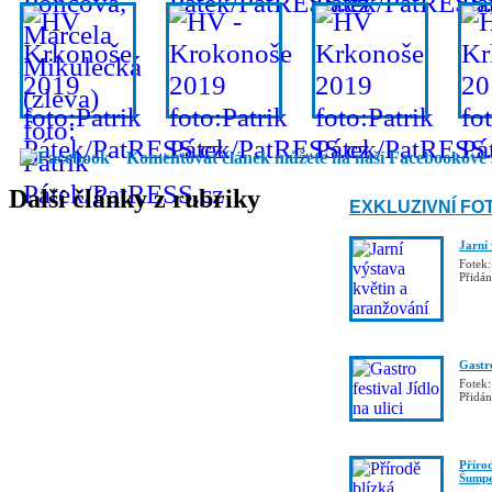
Komentovat článek můžete na naší Facebookové 
Další články z rubriky
EXKLUZIVNÍ FO
Jarní
Fotek:
Přidá
Gastro
Fotek:
Přidá
Příro
Šumpe