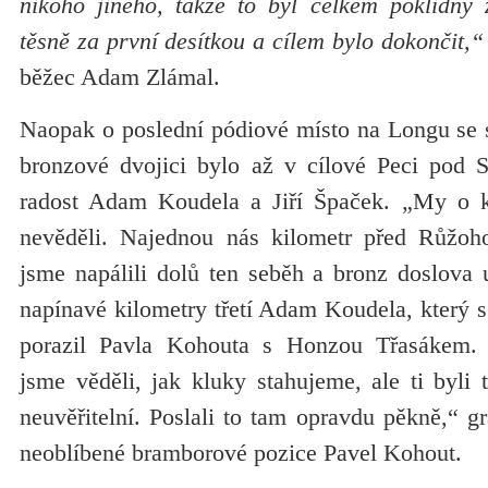
nikoho jiného, takže to byl celkem poklidný 
těsně za první desítkou a cílem bylo dokončit,“
běžec Adam Zlámal.
Naopak o poslední pódiové místo na Longu se st
bronzové dvojici bylo až v cílové Peci pod 
radost Adam Koudela a Jiří Špaček. „My o 
nevěděli. Najednou nás kilometr před Růžoh
jsme napálili dolů ten seběh a bronz doslova u
napínavé kilometry třetí Adam Koudela, který 
porazil Pavla Kohouta s Honzou Třasákem.
jsme věděli, jak kluky stahujeme, ale ti byli 
neuvěřitelní. Poslali to tam opravdu pěkně,“ g
neoblíbené bramborové pozice Pavel Kohout.