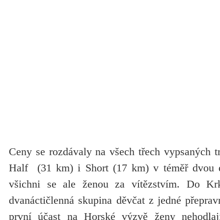
Ceny se rozdávaly na všech třech vypsaných t
Half (31 km) i Short (17 km) v téměř dvou d
všichni se ale ženou za vítězstvím. Do Krk
dvanáctičlenná skupina děvčat z jedné přepravn
první účast na Horské výzvě ženy nehodla