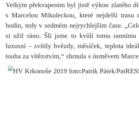
Velkým překvapením byl jistě výkon zlatého d
s Marcelou Mikuleckou, které nejdelší trasu 
hodin, tedy v sedmém nejrychlejším čase. „Cel
si užil ráno. Šli jsme to kvůli tomu rannímu 
luxusní – svítily hvězdy, měsíček, teplota ideá
touha za vítězstvím,“ shrnula s úsměvem Marce