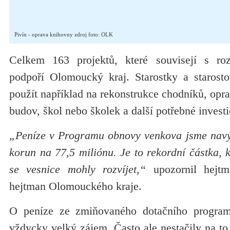
Pivín - oprava knihovny zdroj foto: OLK
Celkem 163 projektů, které souvisejí s ro
podpoří Olomoucký kraj. Starostky a starost
použít například na rekonstrukce chodníků, opra
budov, škol nebo školek a další potřebné investi
„Peníze v Programu obnovy venkova jsme navýš
korun na 77,5 miliónu. Je to rekordní částka,
se vesnice mohly rozvíjet,“
upozornil hejtm
hejtman Olomouckého kraje.
O peníze ze zmiňovaného dotačního progra
vždycky velký zájem. Často ale nestačily na t