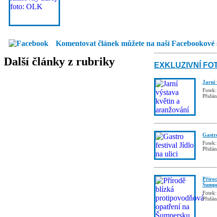
Komentovat článek můžete na naší Facebookové 
Další články z rubriky
EXKLUZIVNÍ FO
Jarní
Fotek:
Přidá
Gastro
Fotek:
Přidá
Příro
Šumpe
Fotek:
Přidá