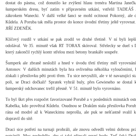
dostat do pásma, což donutilo ke zvýšení hlasu trenéra Martina Janečk
šumperském dresu, byť zatím v přípravném utkání, vstřelil TADEÁŠ
zákrokem Wanecki. V další velké šanci se mohl ocitnout Pokorný, ale d
Kůdela. A Poruba tak měla prostor do konce úvodní třetiny ještě vyrovnat.
JIŘÍ ZDENĚK.
Klíčový rozdíl v utkání se pak zrodil ve druhé třetině. V ní byli lep
odolával. Ve 35. minutě však RT TORAX skóroval. Střelecky se duel
který zakončil rychlý kontr střelou mezi betony brankáře soupeře.
Šumperk ale zbraně nesložil a hned v úvodu třetí třetiny měl vyrovnání
Antonov. V dalších minutách byla hra ovlivněna několika vyloučeními, 
získali i přesilovku pěti proti třem. Tu sice nevyužili, ale v té navazující
poli, se Draci dočkali! Spratek vyhrál buly, přes Gewieseho se do
šumperský odchovanec trefil přesně. V 51. minutě bylo vyrovnáno.
To byl škrt přes rozpočet favorizované Porubě a v posledních minutách ost
Kabelka, kdo provětral Kůdelu. Osudnou se Drakům stala přesilovka Porub
rána od modré až k Waneckimu neprošla, ale puk se nešťastně sval
dopravil do sítě.
Draci sice potřetí na turnaji prohráli, ale znovu odvedli velmi dobrou pr
potrápili. Moc nechybělo, aby si také připsali první body. Teď čeká Dr