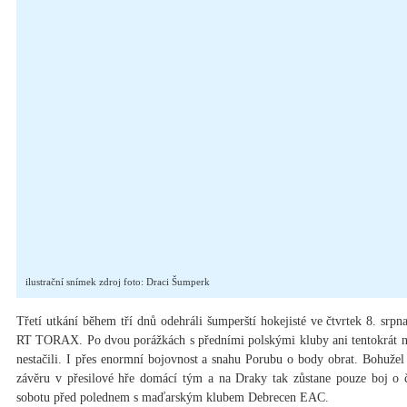
ilustrační snímek zdroj foto: Draci Šumperk
Třetí utkání během tří dnů odehráli šumperští hokejisté ve čtvrtek 8. srp
RT TORAX. Po dvou porážkách s předními polskými kluby ani tentokrát na 
nestačili. I přes enormní bojovnost a snahu Porubu o body obrat. Bohuže
závěru v přesilové hře domácí tým a na Draky tak zůstane pouze boj o č
sobotu před polednem s maďarským klubem Debrecen EAC.