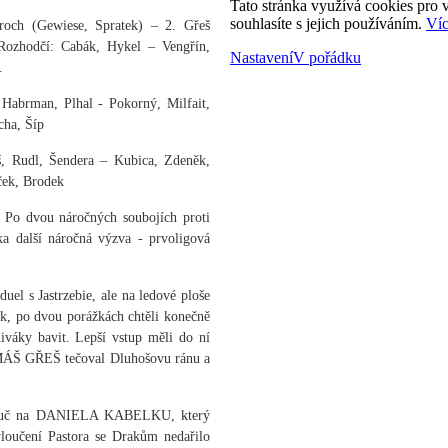
Tato stránka využívá cookies pro v
souhlasíte s jejich používáním.
Víc
roch (Gewiese, Spratek) – 2. Gřeš
Rozhodčí: Cabák, Hykel – Vengřín,
Nastavení
V pořádku
.
Habrman, Plhal - Pokorný, Milfait,
cha, Šíp
š, Rudl, Šendera – Kubica, Zdeněk,
ček, Brodek
. Po dvou náročných soubojích proti
ka další náročná výzva - prvoligová
duel s Jastrzebie, ale na ledové ploše
k, po dvou porážkách chtěli konečně
iváky bavit. Lepší vstup měli do ní
TOMÁŠ GŘEŠ tečoval Dluhošovu ránu a
kotouč na DANIELA KABELKU, který
yloučení Pastora se Drakům nedařilo