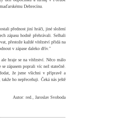
ti maďarskému Debrecínu.
tali přednost jiní hráči, jiné složení
tech zápasu hodně přehrávali. Selhali
at, přestože každé vítězství přidá na
odnout v zápase daleko dřív."
ale hraje se na vítězství. Něco málo
se zápasem poprali víc než statečně.
dat, že jsme všichni v přípravě a
 takže ho nepřeceňuji. Čeká nás ještě
Autor: red., Jaroslav Svoboda