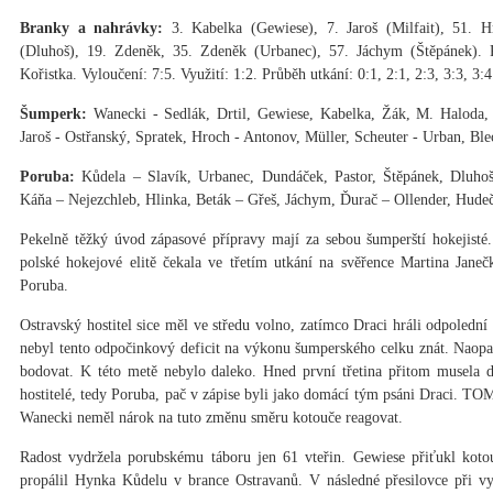
Branky a nahrávky:
3. Kabelka (Gewiese), 7. Jaroš (Milfait), 51. H
(Dluhoš), 19. Zdeněk, 35. Zdeněk (Urbanec), 57. Jáchym (Štěpánek). 
Kořistka. Vyloučení: 7:5. Využití: 1:2. Průběh utkání: 0:1, 2:1, 2:3, 3:3, 3:4
Šumperk:
Wanecki - Sedlák, Drtil, Gewiese, Kabelka, Žák, M. Haloda, 
Jaroš - Ostřanský, Spratek, Hroch - Antonov, Müller, Scheuter - Urban, Ble
Poruba:
Kůdela – Slavík, Urbanec, Dundáček, Pastor, Štěpánek, Dluho
Káňa – Nejezchleb, Hlinka, Beták – Gřeš, Jáchym, Ďurač – Ollender, Hude
Pekelně těžký úvod zápasové přípravy mají za sebou šumperští hokejisté
polské hokejové elitě čekala ve třetím utkání na svěřence Martina Janeč
Poruba.
Ostravský hostitel sice měl ve středu volno, zatímco Draci hráli odpolední 
nebyl tento odpočinkový deficit na výkonu šumperského celku znát. Naopa
bodovat. K této metě nebylo daleko. Hned první třetina přitom musela d
hostitelé, tedy Poruba, pač v zápise byli jako domácí tým psáni Draci. 
Wanecki neměl nárok na tuto změnu směru kotouče reagovat.
Radost vydržela porubskému táboru jen 61 vteřin. Gewiese přiťukl 
propálil Hynka Kůdelu v brance Ostravanů. V následné přesilovce při v