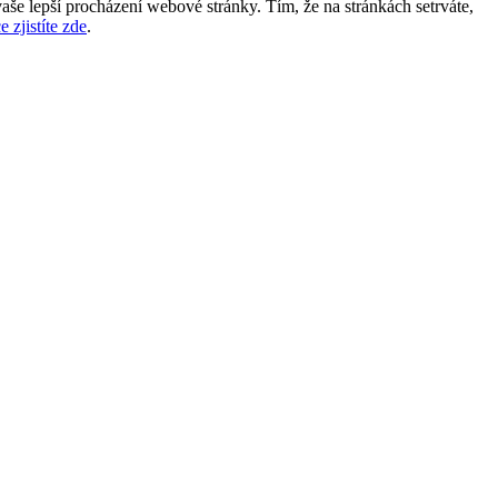
aše lepší procházení webové stránky. Tím, že na stránkách setrváte,
e zjistíte zde
.