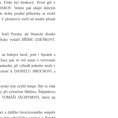
a. Efekt byl bleskový. První gól v
 JAROŠ. Vedení pak uhájil dobrým
o dráhy prudké přihrávky se vložil
 V přesilovce trefil od modré přesně
ší hráči Poruby, ale Wanecki dlouho
 s Draky vydařil JIŘÍMU ZDEŇKOVI,
 na hokejce Jaroš, poté i Spratek a
Draci pak ve své snaze o vyrovnání
 standardní, při výhodě jednoho muže v
stal kotouč k DANIELU HROCHOVI a
ravský tým zvýšil tempo. Byl to však
y při vyloučení Müllera. Štěpánkova
il k TOMÁŠI JÁCHYMOVI, který jej
áci a dalšího favorizovaného soupeře
aky den odpočinku a turnaj v Porubě