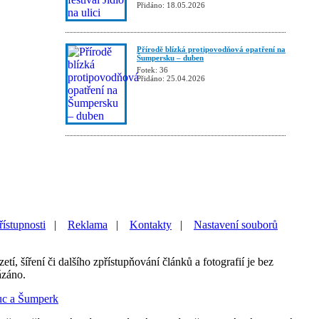
Přidáno: 18.05.2026
Přírodě blízká protipovodňová opatření na
Šumpersku – duben
Fotek: 36
Přidáno: 25.04.2026
řístupnosti
|
Reklama
|
Kontakty
|
Nastavení souborů
etí, šíření či dalšího zpřístupňování článků a fotografií je bez
ázáno.
uc a Šumperk