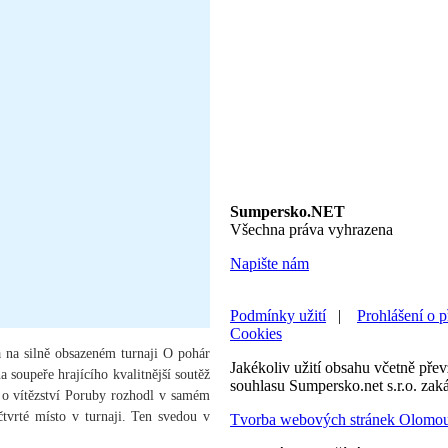
Sumpersko.NET
Všechna práva vyhrazena
Napište nám
Podmínky užití
|
Prohlášení o p
Cookies
na na silně obsazeném turnaji O pohár
Jakékoliv užití obsahu včetně převz
soupeře hrajícího kvalitnější soutěž
souhlasu Sumpersko.net s.r.o. zak
l o vítězství Poruby rozhodl v samém
tvrté místo v turnaji. Ten svedou v
Tvorba webových stránek Olomo