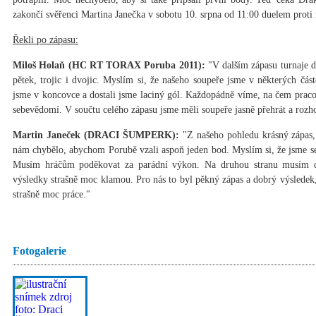
zakončí svěřenci Martina Janečka v sobotu 10. srpna od 11:00 duelem pro
Řekli po zápasu:
Miloš Holaň (HC RT TORAX Poruba 2011):
"V dalším zápasu turnaje dos
pětek, trojic i dvojic. Myslím si, že našeho soupeře jsme v některých čás
jsme v koncovce a dostali jsme laciný gól. Každopádně víme, na čem pracov
sebevědomí. V součtu celého zápasu jsme měli soupeře jasně přehrát a rozh
Martin Janeček (DRACI ŠUMPERK):
"Z našeho pohledu krásný zápas, 
nám chybělo, abychom Porubě vzali aspoň jeden bod. Myslím si, že jsme se 
Musím hráčům poděkovat za parádní výkon. Na druhou stranu musím do
výsledky strašně moc klamou. Pro nás to byl pěkný zápas a dobrý výsledek,
strašně moc práce."
Fotogalerie