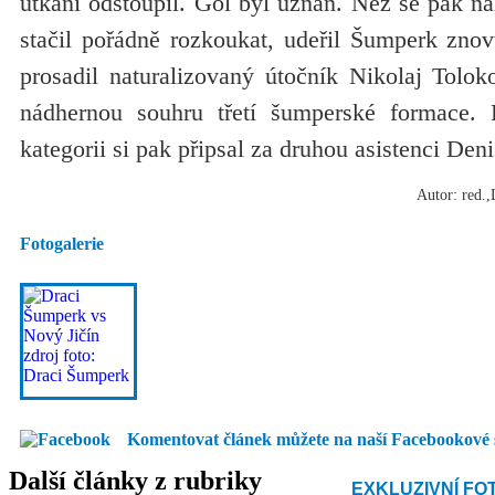
utkání odstoupil. Gól byl uznán. Než se pak n
stačil pořádně rozkoukat, udeřil Šumperk znov
prosadil naturalizovaný útočník Nikolaj Tolok
nádhernou souhru třetí šumperské formace. 
kategorii si pak připsal za druhou asistenci Den
Autor: red.
Fotogalerie
Komentovat článek můžete na naší Facebookové 
Další články z rubriky
EXKLUZIVNÍ FO