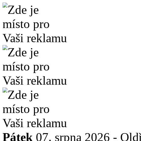
Pátek
07. srpna 2026 -
Old