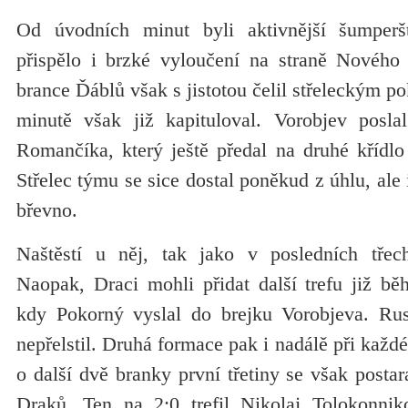
Od úvodních minut byli aktivnější šumperš
přispělo i brzké vyloučení na straně Nového
brance Ďáblů však s jistotou čelil střeleckým 
minutě však již kapituloval. Vorobjev posl
Romančíka, který ještě předal na druhé kříd
Střelec týmu se sice dostal poněkud z úhlu, ale 
břevno.
Naštěstí u něj, tak jako v posledních třech
Naopak, Draci mohli přidat další trefu již bě
kdy Pokorný vyslal do brejku Vorobjeva. Ru
nepřelstil. Druhá formace pak i nadálě při každém
o další dvě branky první třetiny se však postar
Draků. Ten na 2:0 trefil Nikolaj Tolokonnik