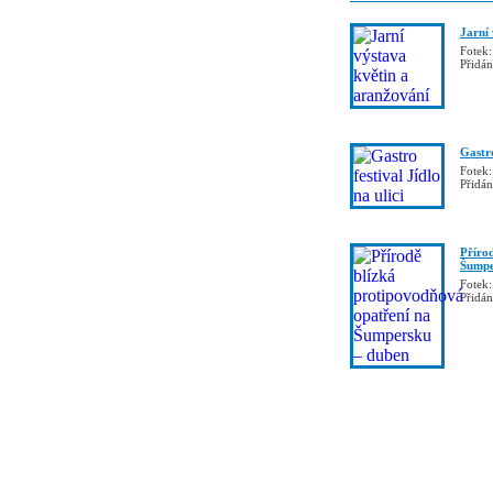
Jarní
Fotek:
Přidá
Gastro
Fotek:
Přidá
Příro
Šumpe
Fotek:
Přidá