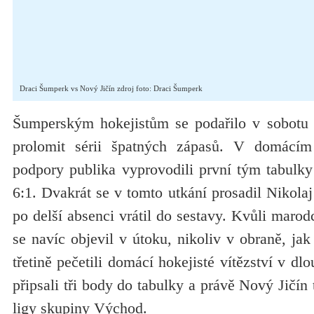
Draci Šumperk vs Nový Jičín zdroj foto: Draci Šumperk
Šumperským hokejistům se podařilo v sobotu 
prolomit sérii špatných zápasů. V domácím 
podpory publika vyprovodili první tým tabulk
6:1. Dvakrát se v tomto utkání prosadil Nikolaj
po delší absenci vrátil do sestavy. Kvůli marod
se navíc objevil v útoku, nikoliv v obraně, ja
třetině pečetili domácí hokejisté vítězství v dlo
připsali tři body do tabulky a právě Nový Jičín t
ligy skupiny Východ.