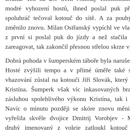
modré vyhození hostů, ihned poslal puk p
spoluhráč tečoval kotouč do sítě. A za pouh
změnilo znovu. Milan Ostřanský vypíchl ve vla
z první si poslal puk do jízdy a než stačila 
zareagovat, tak zakončil přesnou střelou skrze 
Dobrá pohoda v šumperském táboře byla narušen
Hosté zvýšili tempo a v přímé úměře také sn
vhazování zůstal na kotouči Jiří Slovák, který 
Kristína. Šumperk však víc inkasovaných bra
zásluhou spolehlivého výkonu Kristína, tak i
Navíc o minutu později se skóre znovu měnil
vyřešila skvěle dvojice Dmitrij Vorobjev -
druhý jmenovaný z voleje zatloukl kotouč