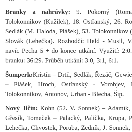
Branky a nahrávky:
9. Pokorný (Roman
Tolokonnikov (Kužílek), 18. Ostřanský, 26. Ro
Sedlák (M. Haloda, Plášek), 53. Tolokonnikov 
Slovák (Lehečka). Rozhodčí: Held - Musil, Va
navíc Pecha 5 + do konce utkání. Využití: 2:0.
branku: 36:29. Průběh utkání: 3:0, 3:1, 6:1.
Šumperk:
Kristín – Drtil, Sedlák, Řezáč, Gewi
– Plášek, Hroch, Ostřanský - Vorobjev,
Tolokonnikov, Antonov, Urban - Blecha, Šíp.
Nový Jičín:
Kohn (52. V. Sonnek) – Adamík, 
Gřesík, Tomeček – Palacký, Palička, Krupa, 
Lehečka, Chvostek, Poruba, Zedník, J. Sonnek, 