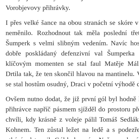
Vorobjevovy přihrávky.
I přes velké šance na obou stranách se skóre v 
neměnilo. Rozhodnout tak měla poslední třet
Šumperk s velmi slibným vedením. Navíc host
dobře poskládaný defenzivní val Šumperka
klíčovým momenten se stal faul Matěje Málka
Drtila tak, že ten skončil hlavou na mantinelu. 
se stal hostům osudný, Draci v početní výhodě d
Ovšem nutno dodat, že již první gól byl hodně 
přihrávce napříč pásmem sjížděl do prostoru p
chvíli, kdy krásně z voleje pálil Tomáš Sedlák
Kohnem. Ten zůstal ležet na ledě a s podezř