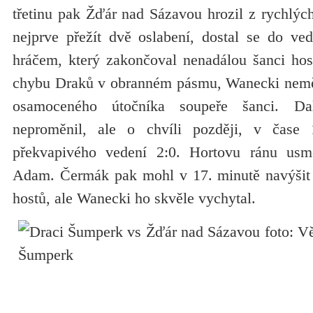
třetinu pak Žďár nad Sázavou hrozil z rychlých 
nejprve přežít dvě oslabení, dostal se do ved
hráčem, který zakončoval nenadálou šanci host
chybu Draků v obranném pásmu, Wanecki neměl
osamoceného útočníka soupeře šanci. Da
neproměnil, ale o chvíli později, v čase 
překvapivého vedení 2:0. Hortovu ránu usm
Adam. Čermák pak mohl v 17. minutě navýšit j
hostů, ale Wanecki ho skvěle vychytal.