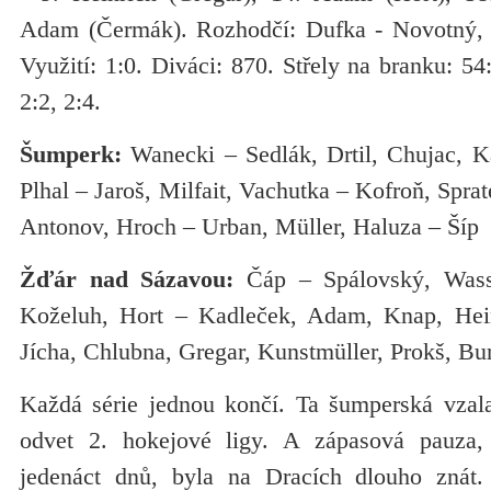
Adam (Čermák). Rozhodčí: Dufka - Novotný, P
Využití: 1:0. Diváci: 870. Střely na branku: 54
2:2, 2:4.
Šumperk:
Wanecki – Sedlák, Drtil, Chujac, K
Plhal – Jaroš, Milfait, Vachutka – Kofroň, Spra
Antonov, Hroch – Urban, Müller, Haluza – Šíp
Žďár nad Sázavou:
Čáp – Spálovský, Wasse
Koželuh, Hort – Kadleček, Adam, Knap, Hei
Jícha, Chlubna, Gregar, Kunstmüller, Prokš, B
Každá série jednou končí. Ta šumperská vzal
odvet 2. hokejové ligy. A zápasová pauza, 
jedenáct dnů, byla na Dracích dlouho znát. 