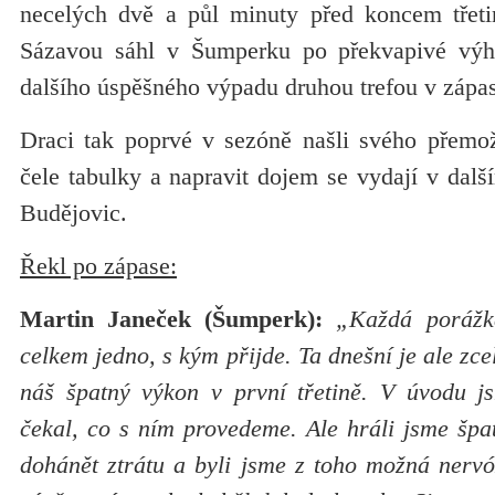
necelých dvě a půl minuty před koncem třeti
Sázavou sáhl v Šumperku po překvapivé výhře
dalšího úspěšného výpadu druhou trefou v záp
Draci tak poprvé v sezóně našli svého přemoži
čele tabulky a napravit dojem se vydají v dal
Budějovic.
Řekl po zápase:
Martin Janeček (Šumperk):
„Každá porážk
celkem jedno, s kým přijde. Ta dnešní je ale zce
náš špatný výkon v první třetině. V úvodu j
čekal, co s ním provedeme. Ale hráli jsme špa
dohánět ztrátu a byli jsme z toho možná nervózn