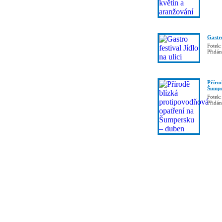
Gastro
Fotek:
Přidá
Příro
Šumpe
Fotek:
Přidá