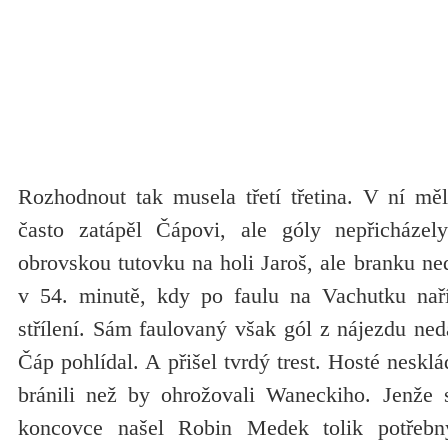
Rozhodnout tak musela třetí třetina. V ní mě
často zatápěl Čápovi, ale góly nepřicháze
obrovskou tutovku na holi Jaroš, ale branku ned
v 54. minutě, kdy po faulu na Vachutku naří
střílení. Sám faulovaný však gól z nájezdu neda
Čáp pohlídal. A přišel tvrdý trest. Hosté nesklá
bránili než by ohrožovali Waneckiho. Jenže 
koncovce našel Robin Medek tolik potřebn