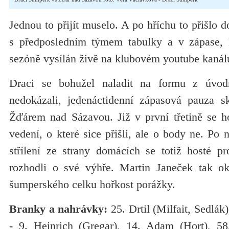
Jednou to přijít muselo. A po hříchu to přišlo d
s předposledním týmem tabulky a v zápase, k
sezóně vysílán živě na klubovém youtube kanál
Draci se bohužel naladit na formu z úvod
nedokázali, jedenáctidenní zápasová pauza s
Žďárem nad Sázavou. Již v první třetině se ho
vedení, o které sice přišli, ale o body ne. P
střílení ze strany domácích se totiž hosté pr
rozhodli o své výhře. Martin Janeček tak ok
šumperského celku hořkost porážky.
Branky a nahrávky:
25. Drtil (Milfait, Sedlák
- 9. Heinrich (Gregar), 14. Adam (Hort), 58