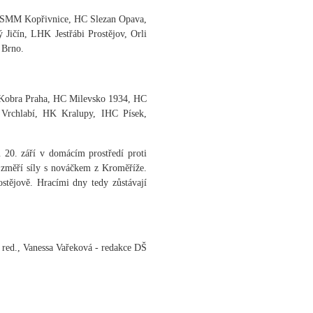
SMM Kopřivnice, HC Slezan Opava,
ičín, LHK Jestřábi Prostějov, Orli
 Brno.
Kobra Praha, HC Milevsko 1934, HC
Vrchlabí, HK Kralupy, IHC Písek,
 20. září v domácím prostředí proti
 změří síly s nováčkem z Kroměříže.
stějově. Hracími dny tedy zůstávají
 red., Vanessa Vařeková - redakce DŠ