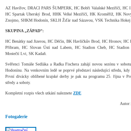
AZ Havířov, DRACI PARS ŠUMPERK, HC Bobři Valašské Meziříčí, HC I
HC Spartak Uherský Brod, HHK Velké Meziříčí, HK Kroměříž, HK Nový J
Znojmo, SHKM Hodonín, SKLH Žďár nad Sázavou, VSK Technika Hokej
SKUPINA „ZÁPAD“:
HC Benátky nad Jizerou, HC Děčín, BK Havlíčkův Brod, HC Hronov, HC 
Příbram, HC Slovan Ústí nad Labem, HC Stadion Cheb, HC Stadion 
Mostečtí Lvi, SK Kadaň.
Svěřenci Tomáše Sedláka a Radka Fischera zahájí novou sezónu v sobotu
Hodonínu. Na venkovním ledě se poprvé představí následující středu, kdy
První divácky oblíbené krajské derby je pak na programu 25. října v Pro
středy a soboty.
Kompletní rozpis všech utkání naleznete
ZDE
Autor:
Fotogalerie