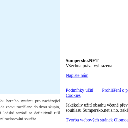
Sumpersko.NET
Všechna práva vyhrazena
Napište nám
Podmínky užití
|
Prohlášení o p
Cookies
obu herního systému pro nacházející
Jakékoliv užití obsahu včetně převz
bude znovu rozděleno do dvou skupin,
souhlasu Sumpersko.net s.r.o. zak
 loňské sezóně se definitivně ruší
í rozlosování soutěže.
Tvorba webových stránek Olomo