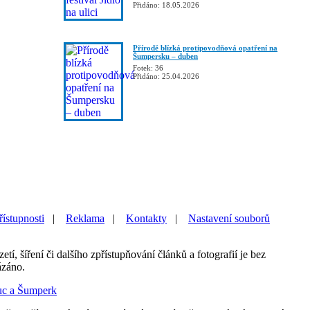
Přidáno: 18.05.2026
Přírodě blízká protipovodňová opatření na
Šumpersku – duben
Fotek: 36
Přidáno: 25.04.2026
řístupnosti
|
Reklama
|
Kontakty
|
Nastavení souborů
etí, šíření či dalšího zpřístupňování článků a fotografií je bez
ázáno.
uc a Šumperk