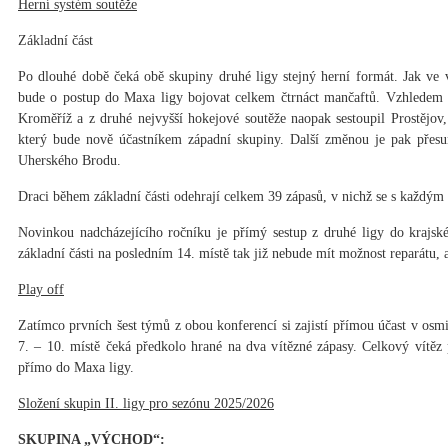
Herní systém soutěže
Základní část
Po dlouhé době čeká obě skupiny druhé ligy stejný herní formát. Jak ve 
bude o postup do Maxa ligy bojovat celkem čtrnáct mančaftů. Vzhledem k
Kroměříž a z druhé nejvyšší hokejové soutěže naopak sestoupil Prostějov
který bude nově účastníkem západní skupiny. Další změnou je pak přesu
Uherského Brodu.
Draci během základní části odehrají celkem 39 zápasů, v nichž se s každým 
Novinkou nadcházejícího ročníku je přímý sestup z druhé ligy do krajské
základní části na posledním 14. místě tak již nebude mít možnost reparátu,
Play off
Zatímco prvních šest týmů z obou konferencí si zajistí přímou účast v osmi
7. – 10. místě čeká předkolo hrané na dva vítězné zápasy. Celkový vítěz
přímo do Maxa ligy.
Složení skupin II. ligy pro sezónu 2025/2026
SKUPINA „VÝCHOD“: