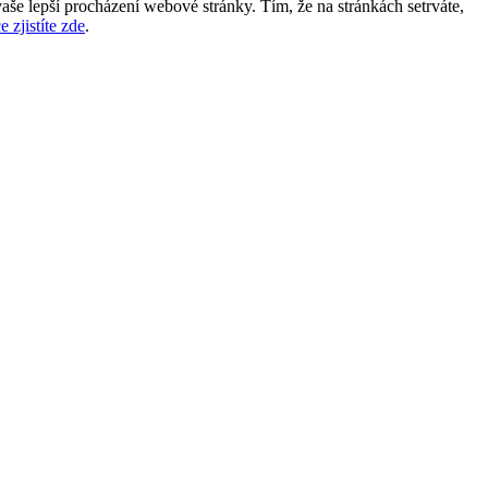
aše lepší procházení webové stránky. Tím, že na stránkách setrváte,
e zjistíte zde
.