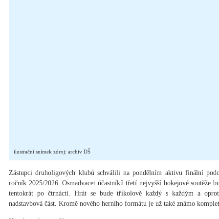
ilustrační snímek zdroj: archiv DŠ
Zástupci druholigových klubů schválili na pondělním aktivu finální pod
ročník 2025/2026. Osmadvacet účastníků třetí nejvyšší hokejové soutěže 
tentokrát po čtrnácti. Hrát se bude tříkolově každý s každým a oproti
nadstavbová část. Kromě nového herního formátu je už také známo kompletn