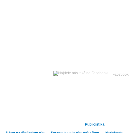
Čtvrtek
06. srpna 2026 -
Facebook
Hlavní strana
Zpravodajství
Kult
Publicistika
Názor na dění kolem nás
Spravedlnost je více než zákon
Neziskovky