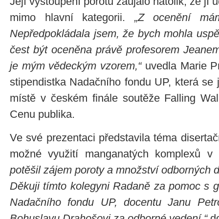
Její vystoupení porotu zaujalo natolik, že jí 
mimo hlavní kategorii.
„Z ocenění mám
Nepředpokládala jsem, že bych mohla uspět,
čest být oceněna právě profesorem Jeanem
je mým vědeckým vzorem,“
uvedla Marie P
stipendistka Nadačního fondu UP, která se ji
místě v českém finále soutěže Falling Wal
Cenu publika.
Ve své prezentaci představila téma diserta
možné využití manganatých komplexů v
potěšil zájem poroty a množství odborných 
Děkuji tímto kolegyni Radaně za pomoc s gr
Nadačního fondu UP, docentu Janu Petro
Bohuslavu Drahošovi za odborné vedení,“
do