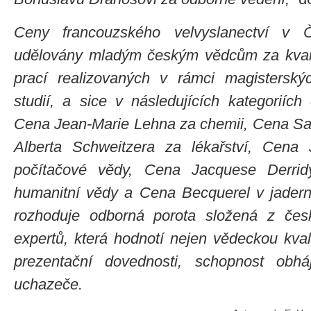
Ceny francouzského velvyslanectví v 
udělovány mladým českým vědcům za kvali
prací realizovaných v rámci magisterský
studií, a sice v následujících kategoriích
Cena Jean-Marie Lehna za chemii, Cena San
Alberta Schweitzera za lékařství, Cena
počítačové vědy, Cena Jacquese Derri
humanitní vědy a Cena Becquerel v jadern
rozhoduje odborná porota složená z čes
expertů, která hodnotí nejen vědeckou kval
prezentační dovednosti, schopnost obháj
uchazeče.