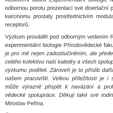
odbornou porotu prezentací své disertační
karcinomu prostaty prostřednictvím modula
receptorů.
Výzkum prováděl pod odborným vedením R
experimentální biologie Přírodovědecké faku
je pro mě nejen zadostiučiněním, ale pře
celého kolektivu naší katedry a všech spolup
výzkumu podíleli. Zároveň je to příslib dal
našem pracovišti. Velkou příležitostí je i 
může výrazně přispět k navázání a proh
vědecké spolupráce. Děkuji také své rodi
Miroslav Peřina.