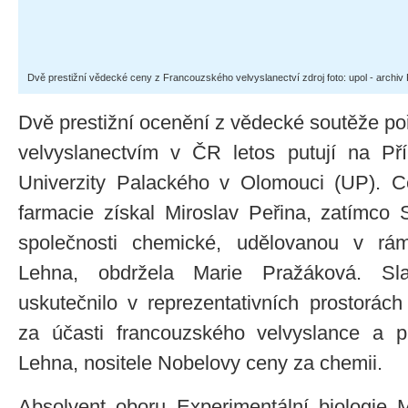
Dvě prestižní vědecké ceny z Francouzského velvyslanectví zdroj foto: upol - archiv
Dvě prestižní ocenění z vědecké soutěže 
velvyslanectvím v ČR letos putují na Pří
Univerzity Palackého v Olomouci (UP). C
farmacie získal Miroslav Peřina, zatímco
společnosti chemické, udělovanou v rá
Lehna, obdržela Marie Pražáková. Sla
uskutečnilo v reprezentativních prostorá
za účasti francouzského velvyslance a p
Lehna, nositele Nobelovy ceny za chemii.
Absolvent oboru Experimentální biologie M