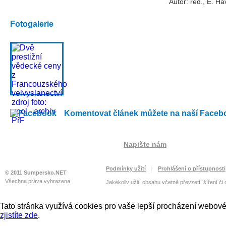
Autor: red., E. Hav
Fotogalerie
Komentovat článek můžete na naší Faceb
Napište nám
Podmínky užití
|
Prohlášení o přístupnosti
© 2011 Sumpersko.NET
Všechna práva vyhrazena
Jakékoliv užití obsahu včetně převzetí, šíření či
Tato stránka využívá cookies pro vaše lepší procházení webové 
zjistíte zde
.