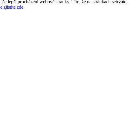
aše lepší procházení webové stránky. Tím, že na stránkách setrváte,
e zjistíte zde
.