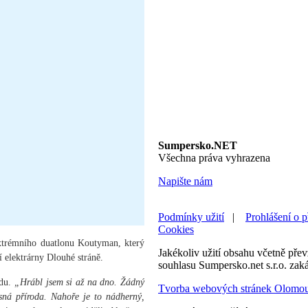
Sumpersko.NET
Všechna práva vyhrazena
Napište nám
Podmínky užití
|
Prohlášení o p
Cookies
extrémního duatlonu Koutyman, který
Jakékoliv užití obsahu včetně převz
 elektrárny Dlouhé stráně.
souhlasu Sumpersko.net s.r.o. zak
odu.
„Hrábl jsem si až na dno. Žádný
Tvorba webových stránek Olomo
sná příroda. Nahoře je to nádherný,