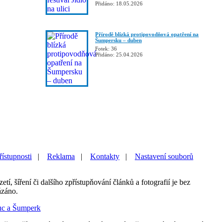
Přidáno: 18.05.2026
Přírodě blízká protipovodňová opatření na
Šumpersku – duben
Fotek: 36
Přidáno: 25.04.2026
řístupnosti
|
Reklama
|
Kontakty
|
Nastavení souborů
etí, šíření či dalšího zpřístupňování článků a fotografií je bez
ázáno.
uc a Šumperk