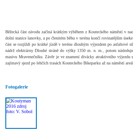
Běžecká část závodu začíná krátkým výběhem z Kouteckého náměstí v n
dolní stanice lanovky, a po členitém běhu v terénu končí rovinatějším úseke
část se rozjíždí po krátké jízdě v terénu dlouhým výjezdem po asfaltové si
nádrž elektrárny Dlouhé stráně do výšky 1350 m. n. m., potom následuj
masivu Mravenečníku. Závěr je ve znamení divácky atraktivního výjezdu s
zajímavý sjezd po lehčích trasách Kouteckého Bikeparku až na náměstí areá
Fotogalerie