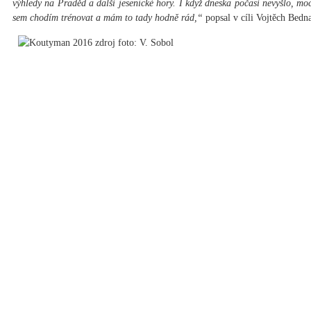
výhledy na Praděd a další jesenické hory. I když dneska počasí nevyšlo, moc
sem chodím trénovat a mám to tady hodně rád,“
popsal v cíli Vojtěch Bedn