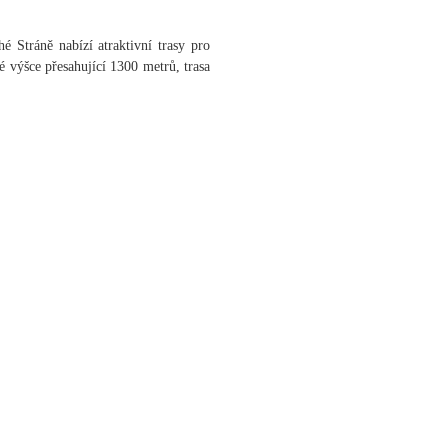
é Stráně nabízí atraktivní trasy pro
é výšce přesahující 1300 metrů, trasa