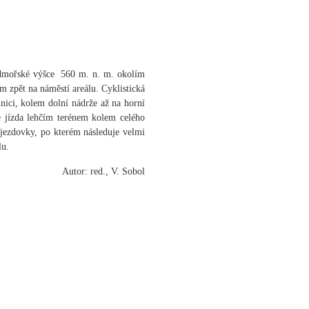
admořské výšce 560 m. n. m. okolím
m zpět na náměstí areálu. Cyklistická
lnici, kolem dolní nádrže až na horní
e jízda lehčím terénem kolem celého
jezdovky, po kterém následuje velmi
lu.
Autor: red., V. Sobol