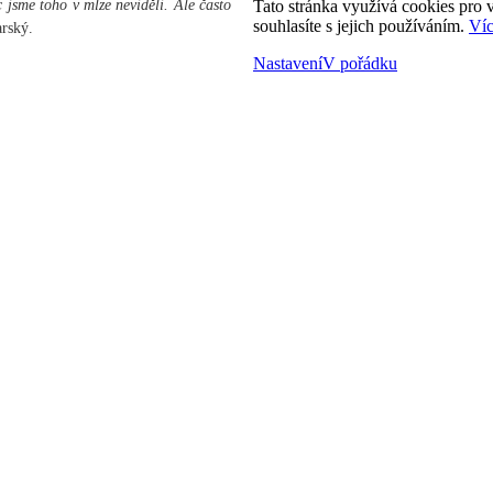
 jsme toho v mlze neviděli. Ale často
Tato stránka využívá cookies pro v
souhlasíte s jejich používáním.
Víc
arský.
Nastavení
V pořádku