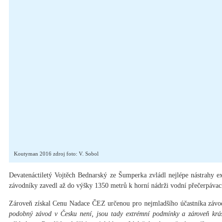
Koutyman 2016 zdroj foto: V. Sobol
Devatenáctiletý Vojtěch Bednarský ze Šumperka zvládl nejlépe nástrahy 
závodníky zavedl až do výšky 1350 metrů k horní nádrži vodní přečerpávací
Zároveň získal Cenu Nadace ČEZ určenou pro nejmladšího účastníka záv
podobný závod v Česku není, jsou tady extrémní podmínky a zároveň krá