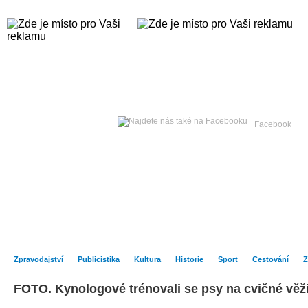
Pátek
07. srpna 2026 -
Facebook
Hlavní strana
Zpravodajství
Publicistika
Kult
Zpravodajství
Publicistika
Kultura
Historie
Sport
Cestování
Z
FOTO. Kynologové trénovali se psy na cvičné věž