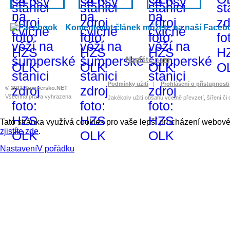
Komentovat článek můžete na naší Faceb
Napište nám
Podmínky užití
|
Prohlášení o přístupnosti
© 2011 Sumpersko.NET
Všechna práva vyhrazena
Jakékoliv užití obsahu včetně převzetí, šíření či
Tato stránka využívá cookies pro vaše lepší procházení webové 
zjistíte zde
.
Nastavení
V pořádku