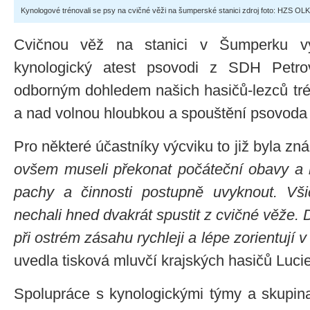
Kynologové trénovali se psy na cvičné věži na šumperské stanici zdroj foto: HZS OLK
Cvičnou věž na stanici v Šumperku vy
kynologický atest psovodi z SDH Petr
odborným dohledem našich hasičů-lezců tré
a nad volnou hloubkou a spouštění psovoda
Pro některé účastníky výcviku to již byla zná
ovšem museli překonat počáteční obavy a 
pachy a činnosti postupně uvyknout. Vš
nechali hned dvakrát spustit z cvičné věže. 
při ostrém zásahu rychleji a lépe zorientují
uvedla tisková mluvčí krajských hasičů Luci
Spolupráce s kynologickými týmy a skupina