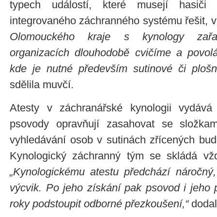
typech událostí, které musejí hasiči
integrovaného záchranného systému řešit, v
Olomouckého kraje s kynology zař
organizacích dlouhodobě cvičíme a povo
kde je nutné především sutinové či plošn
sdělila muvčí.
Atesty v záchranářské kynologii vyd
psovody opravňují zasahovat se složkam
vyhledávání osob v sutinách zřícených bu
Kynologický záchranný tým se skládá vž
„Kynologickému atestu předchází náročný,
výcvik. Po jeho získání pak psovod i jeho
roky podstoupit odborné přezkoušení,“
dodal