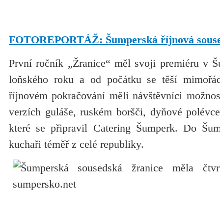
FOTOREPORTÁŽ: Šumperská říjnová souseds
První ročník „Žranice“ měl svoji premiéru v 
loňského roku a od počátku se těší mimořádn
říjnovém pokračování měli návštěvníci možnost
verzích guláše, ruském boršči, dyňové polévce 
které se připravil Catering Šumperk. Do Šum
kuchaři téměř z celé republiky.