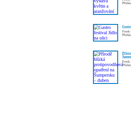
Přidá
Gastro
Fotek:
Přidá
Příro
Šumpe
Fotek:
Přidá