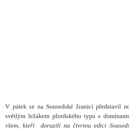
V pátek se na Sousedské žranici představil 
světlým ležákem plzeňského typu s dominantn
všem, kteří dorazili na čtvrtou edici Souseds