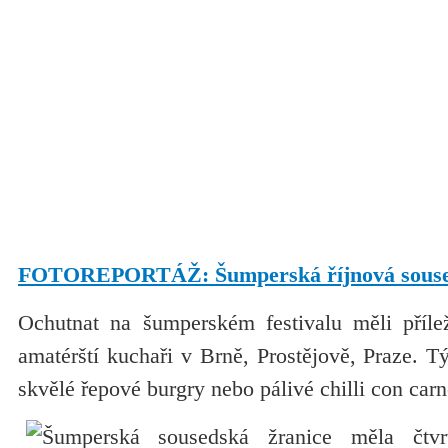
FOTOREPORTÁŽ: Šumperská říjnová souseds
Ochutnat na šumperském festivalu měli příleži
amatérští kuchaři v Brně, Prostějově, Praze. 
skvělé řepové burgry nebo pálivé chilli con carn