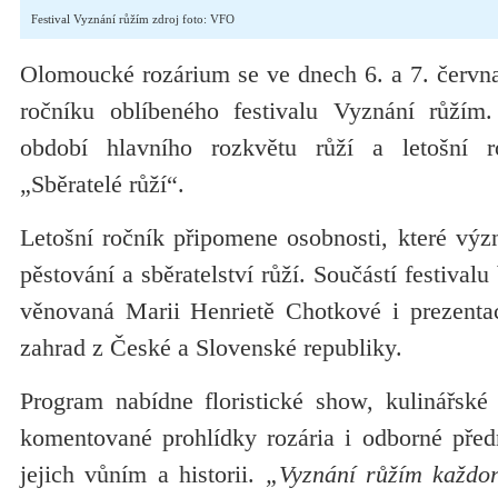
Festival Vyznání růžím zdroj foto: VFO
Olomoucké rozárium se ve dnech 6. a 7. června
ročníku oblíbeného festivalu Vyznání růžím
období hlavního rozkvětu růží a letošní r
„Sběratelé růží“.
Letošní ročník připomene osobnosti, které význ
pěstování a sběratelství růží. Součástí festival
věnovaná Marii Henrietě Chotkové i prezenta
zahrad z České a Slovenské republiky.
Program nabídne floristické show, kulinářsk
komentované prohlídky rozária i odborné pře
jejich vůním a historii.
„Vyznání růžím každor