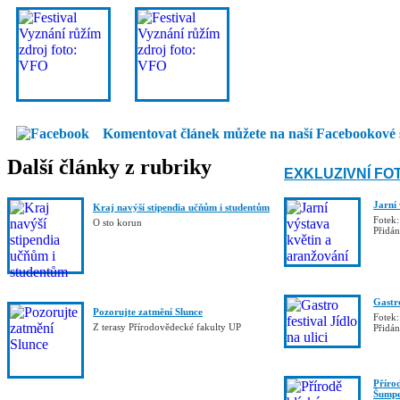
Komentovat článek můžete na naší Facebookové 
Další články z rubriky
EXKLUZIVNÍ FO
Jarní
Kraj navýší stipendia učňům i studentům
Fotek:
O sto korun
Přidá
Gastro
Pozorujte zatmění Slunce
Fotek:
Z terasy Přírodovědecké fakulty UP
Přidá
Příro
Šumpe