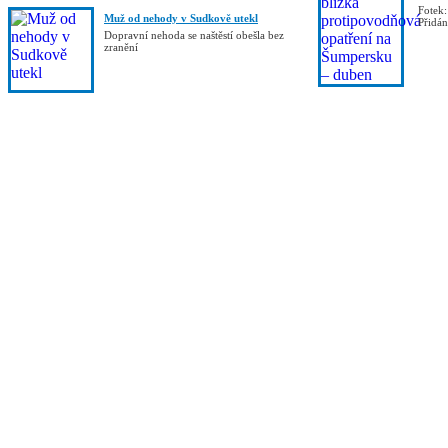
Fotek:
Muž od nehody v Sudkově utekl
Přidá
Dopravní nehoda se naštěstí obešla bez
zranění