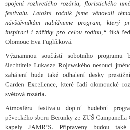
spojení rozkvetlého rozária, floristického um
festivalu. Letošní ročník jsme věnovali téma
návštěvníkům nabídneme program, který pr
inspiraci i zážitky pro celou rodinu,“
říká řed
Olomouc Eva Fuglíčková.
Významnou součástí sobotního programu 
šlechtitele Lukasze Rojewského nesoucí jméno
zahájení bude také odhalení desky prestiž
Garden Excellence, které řadí olomoucké r
světová rozária.
Atmosféru festivalu doplní hudební progr
pěveckého sboru Berunky ze ZUŠ Campanella 
kapely JAMR’S. Připraveny budou také fl