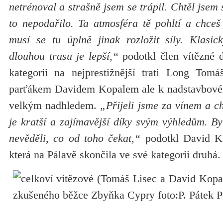
netrénoval a strašně jsem se trápil. Chtěl jsem s
to nepodařilo. Ta atmosféra tě pohltí a chceš 
musí se tu úplně jinak rozložit síly. Klasi
dlouhou trasu je lepší,“
podotkl člen vítězné d
kategorii na nejprestižnější trati Long Tom
parťákem Davidem Kopalem ale k nadstavbovém
velkým nadhledem.
„Přijeli jsme za vínem a cht
je kratší a zajímavější díky svým výhledům. By
nevěděli, co od toho čekat,“
podotkl David Ko
která na Pálavě skončila ve své kategorii druhá.