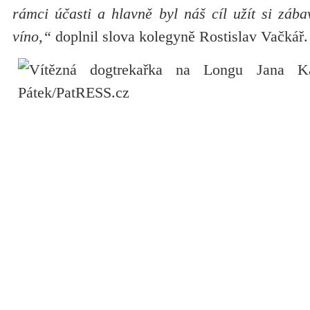
rámci účasti a hlavně byl náš cíl užít si záb
víno,“
doplnil slova kolegyně Rostislav Vačkář.