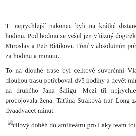
Ti nejrychlejší nakonec byli na krátké distan
hodinu. Pod hodinu se vešel jen vítězný dogtrek
Miroslav a Petr Bětíkovi. Třetí v absolutním po
za hodinu a minutu.
To na dlouhé trase byl celkově suverénní Vla
dlouhou trasu potřeboval dvě hodiny a devět mi
na druhého Jana Šaligu. Mezi tři nejrychl
probojovala žena. Taťána Straková trať Long z
dvaadvacet minut.