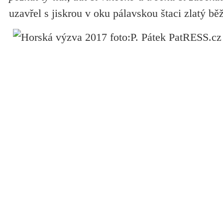
uzavřel s jiskrou v oku pálavskou štaci zlatý b