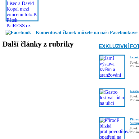
Komentovat článek můžete na naší Facebookové 
Další články z rubriky
EXKLUZIVNÍ FO
Jarní
Fotek:
Přidá
Gastro
Fotek:
Přidá
Příro
Šumpe
Fotek:
Přidá