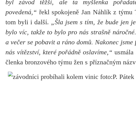
byl závod těžší, ale ta myšlenka pořadat
povedená,“
řekl spokojeně Jan Náhlík z týmu T
tom byli i další.
„Šla jsem s tím, že bude jen je
bylo víc, takže to bylo pro nás strašně náročné.
a večer se pobavit a ráno domů. Nakonec jsme f
nás vítězství, které pořádně oslavíme,“
usmála 
členka bronzového týmu žen s příznačným názv