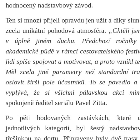
hodnocený nadstavbový závod.
Ten si mnozí přijeli opravdu jen užít a díky sl
zcela unikátní pohodová atmosféra.
„Chtěli jsm
v úplně jiném duchu. Předchozí ročníky
akademické půdě v rámci cestovatelského festi
lidi spíše spojovat a motivovat, a proto vznikl 
Měl zcela jiné parametry než standardní tra
oslovit širší pole účastníků. To se povedlo a
vyplývá, že si všichni pálavskou akci mim
spokojeně ředitel seriálu Pavel Zitta.
Po pěti bodovaných zastávkách, které u
jednotlivých kategorií, byl šestý nadstavb
třešinkou na dortu. Připraveny byly dvě trasy