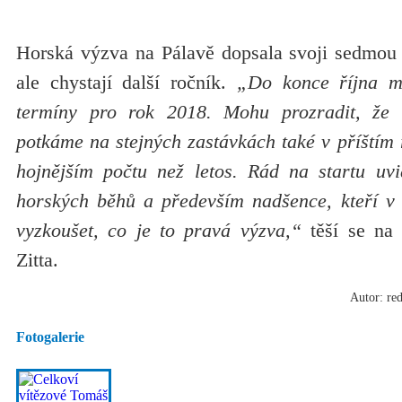
Horská výzva na Pálavě dopsala svoji sedmou k
ale chystají další ročník.
„Do konce října m
termíny pro rok 2018. Mohu prozradit, že
potkáme na stejných zastávkách také v příštím r
hojnějším počtu než letos. Rád na startu uv
horských běhů a především nadšence, kteří v
vyzkoušet, co je to pravá výzva,“
těší se na 
Zitta.
Autor: red
Fotogalerie