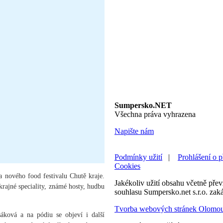
Sumpersko.NET
Všechna práva vyhrazena
Napište nám
Podmínky užití
|
Prohlášení o p
Cookies
a nového food festivalu Chutě kraje.
Jakékoliv užití obsahu včetně převz
okrajné speciality, známé hosty, hudbu
souhlasu Sumpersko.net s.r.o. zak
Tvorba webových stránek Olomo
ková a na pódiu se objeví i další