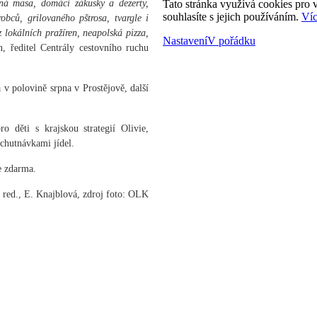
ná masa, domácí zákusky a dezerty,
Tato stránka využívá cookies pro v
souhlasíte s jejich používáním.
Víc
obců, grilovaného pštrosa, tvargle i
lokálních pražíren, neapolská pizza,
Nastavení
V pořádku
, ředitel Centrály cestovního ruchu
 v polovině srpna v Prostějově, další
o děti s krajskou strategií Olivie,
ochutnávkami jídel.
e zdarma.
 red., E. Knajblová, zdroj foto: OLK