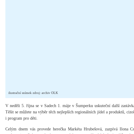
ilustrační snímek zdroj: archiv OLK
V neděli 5. října se v Sadech 1. máje v Šumperku uskuteční další zastávk
Těšit se můžete na výběr těch nejlepších regionálních jídel a produktů, ciz
i program pro děti.
Celým dnem vás provede herečka Markéta Hrubešová, zazpívá Ilona Csá