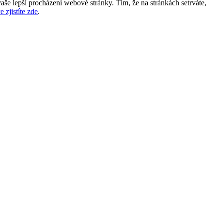
aše lepší procházení webové stránky. Tím, že na stránkách setrváte,
e zjistíte zde
.