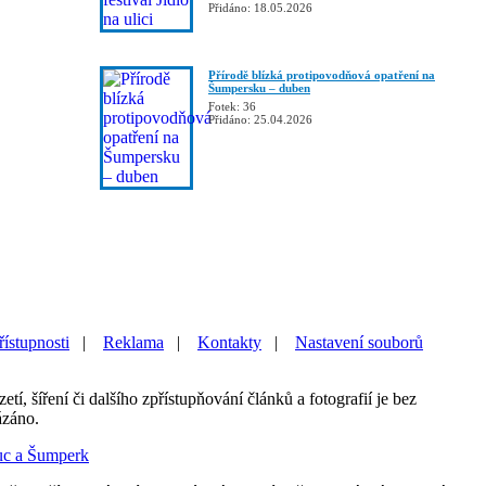
Přidáno: 18.05.2026
Přírodě blízká protipovodňová opatření na
Šumpersku – duben
Fotek: 36
Přidáno: 25.04.2026
řístupnosti
|
Reklama
|
Kontakty
|
Nastavení souborů
etí, šíření či dalšího zpřístupňování článků a fotografií je bez
ázáno.
uc a Šumperk