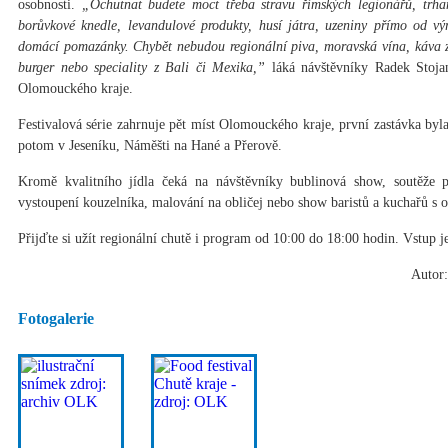
osobnosti.
„Ochutnat budete moct třeba stravu římských legionářů, trha
borůvkové knedle, levandulové produkty, husí játra, uzeniny přímo od výr
domácí pomazánky. Chybět nebudou regionální piva, moravská vína, káva z 
burger nebo speciality z Bali či Mexika,”
láká návštěvníky Radek Stojan
Olomouckého kraje.
Festivalová série zahrnuje pět míst Olomouckého kraje, první zastávka byla
potom v Jeseníku, Náměšti na Hané a Přerově.
Kromě kvalitního jídla čeká na návštěvníky bublinová show, soutěže pr
vystoupení kouzelníka, malování na obličej nebo show baristů a kuchařů s 
Přijďte si užít regionální chutě i program od 10:00 do 18:00 hodin. Vstup j
Autor:
Fotogalerie