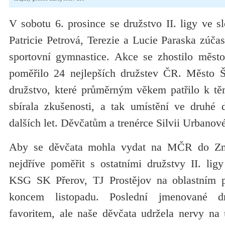
V sobotu 6. prosince se družstvo II. ligy ve s
Patricie Petrová, Terezie a Lucie Paraska zúč
sportovní gymnastice. Akce se zhostilo měst
poměřilo 24 nejlepších družstev ČR. Město Š
družstvo, které průměrným věkem patřilo k t
sbírala zkušenosti, a tak umístění ve druhé d
dalších let. Děvčatům a trenérce Silvii Urbanov
Aby se děvčata mohla vydat na MČR do Zno
nejdříve poměřit s ostatními družstvy II. li
KSG SK Přerov, TJ Prostějov na oblastním 
koncem listopadu. Poslední jmenované d
favoritem, ale naše děvčata udržela nervy na