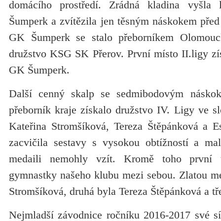
domácího prostředí. Zrádná kladina vyšl
Šumperk a zvítězila jen těsným náskokem před 
GK Šumperk se stalo přeborníkem Olomouck
družstvo KSG SK Přerov. První místo II.ligy zís
GK Šumperk.
Další cenný skalp se sedmibodovým násko
přeborník kraje získalo družstvo IV. Ligy ve sl
Kateřina Stromšíková, Tereza Štěpánková a E
zacvičila sestavy s vysokou obtížností a ma
medaili nemohly vzít. Kromě toho první t
gymnastky našeho klubu mezi sebou. Zlatou med
Stromšíková, druhá byla Tereza Štěpánková a tře
Nejmladší závodnice ročníku 2016-2017 své síl