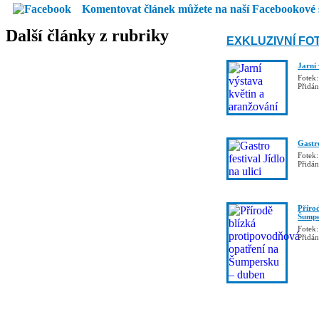
Komentovat článek můžete na naší Facebookové 
Další články z rubriky
EXKLUZIVNÍ FO
Jarní
Fotek:
Přidá
Gastro
Fotek:
Přidá
Příro
Šumpe
Fotek:
Přidá