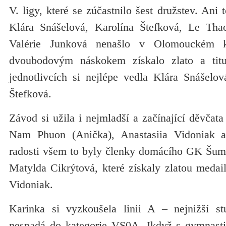
V. ligy, které se zúčastnilo šest družstev. Ani 
Klára Snášelová, Karolína Štefková, Le Th
Valérie Junková nenašlo v Olomouckém k
dvoubodovým náskokem získalo zlato a titu
jednotlivcích si nejlépe vedla Klára Snášelov
Štefková.
Závod si užila i nejmladší a začínající děvčat
Nam Phuon (Anička), Anastasiia Vidoniak 
radosti všem to byly členky domácího GK Šu
Matylda Cikrýtová, které získaly zlatou medaili
Vidoniak.
Karinka si vyzkoušela linii A – nejnižší st
nespadá do kategorie VS0A. Ikdyž s gymnastik