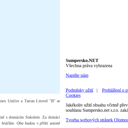
Sumpersko.NET
Všechna práva vyhrazena
Napište nám
Podmínky užití
|
Prohlášení o p
Cookies
nex Uničov a Tatran Litovel "B" se
Jakékoliv užití obsahu včetně převz
souhlasu Sumpersko.net s.r.o. zak
ždíně s domácím Sokolem. Za domácí
Tvorba webových stránek Olomo
m hráčům. Oba budou v příští sezoně