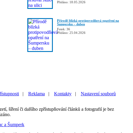
Přidáno: 18.05.2026
Přírodě blízká protipovodňová opatření na
Šumpersku – duben
Fotek: 36
Přidáno: 25.04.2026
řístupnosti
|
Reklama
|
Kontakty
|
Nastavení souborů
etí, šíření či dalšího zpřístupňování článků a fotografií je bez
ázáno.
uc a Šumperk