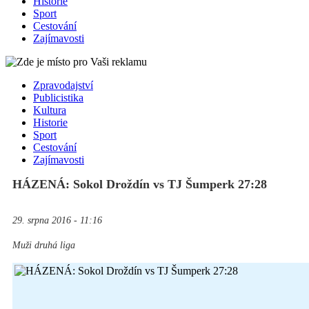
Historie
Sport
Cestování
Zajímavosti
Zpravodajství
Publicistika
Kultura
Historie
Sport
Cestování
Zajímavosti
HÁZENÁ: Sokol Droždín vs TJ Šumperk 27:28
29. srpna 2016 - 11:16
Muži druhá liga