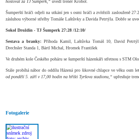
hostovat za TJ Šumperk,“
uvedl trenér Krobot.
Šumperští hráči odjeli na utkání jen s osmi hráči a zvítězili zaslouženě 2
zásluhou výborné střelby Tomáše Laštůvky a Davida Petrtýla. Dobře se uve
Sokol Droždín - TJ Šumperk 27:28 /12:10/
Sestava a branky:
Příhoda Kamil, Laštůvka Tomáš 10, David Petrtýl
Drechsler Standa 1, Bártl Michal, Hromek František
Ve druhém kole Českého poháru se šumperští házenkáři střetnou s STM Ol
Stále probíhá nábor do oddílu Házená pro šikovné chlapce ve věku osm le
od pondělí 5. září v 17,00 hodin na hřišti Tyršova stadionu,“
upřesňuje tren
Fotogalerie