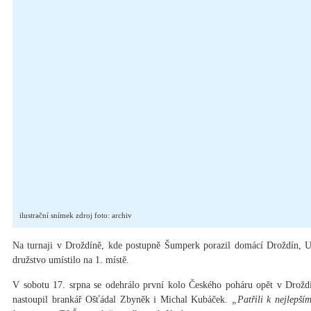
ilustrační snímek zdroj foto: archiv
Na turnaji v Droždíně, kde postupně Šumperk porazil domácí Droždín, U
družstvo umístilo na 1. místě.
V sobotu 17. srpna se odehrálo první kolo Českého poháru opět v Dro
nastoupil brankář Ošťádal Zbyněk i Michal Kubáček.
„Patřili k nejlepší