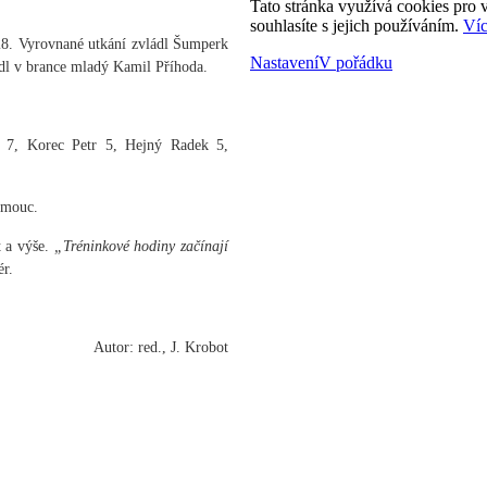
Tato stránka využívá cookies pro v
souhlasíte s jejich používáním.
Víc
7:28. Vyrovnané utkání zvládl Šumperk
Nastavení
V pořádku
dl v brance mladý Kamil Příhoda.
 7, Korec Petr 5, Hejný Radek 5,
omouc.
t a výše.
„Tréninkové hodiny začínají
ér.
Autor: red., J. Krobot