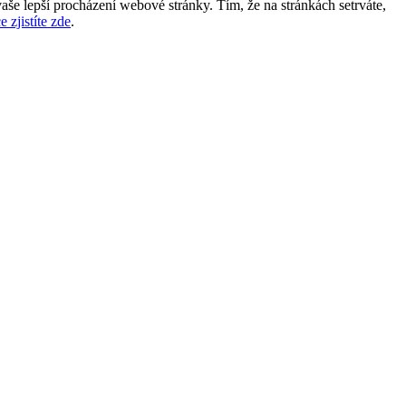
aše lepší procházení webové stránky. Tím, že na stránkách setrváte,
e zjistíte zde
.