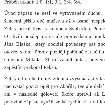
Průběh utkání: 1:0, 1:1, 3:1, 3:4, 5:4.
Úvod zápasu se nesl ve vyrovnaném duchu, s
šancemi přišla obě mužstva až v osmé, respek
Zubry hrozil Krisl s Jakubem Svobodou, Petrás
O chvíli později už se ale přerovskému brank
Jána Blaška, který obdržel povedený pas zp
otevřel skóre. Přerov později pořádně zatlačil 
srovnání. Mikuláš Zbořil zatáhl puk k pravém
zápěstím překonal Peksu.
Zubry od druhé třetiny zdobila zvýšená aktivita
nachystal pozici opět pro Zbořila, ten ale další
ani v následné gólovce. Skóre upravil až 
polovině zápasu využil velké rychlosti a od le