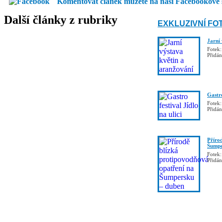
Komentovat článek můžete na naší Facebookové 
Další články z rubriky
EXKLUZIVNÍ FO
Jarní
Fotek:
Přidá
Gastro
Fotek:
Přidá
Příro
Šumpe
Fotek:
Přidá