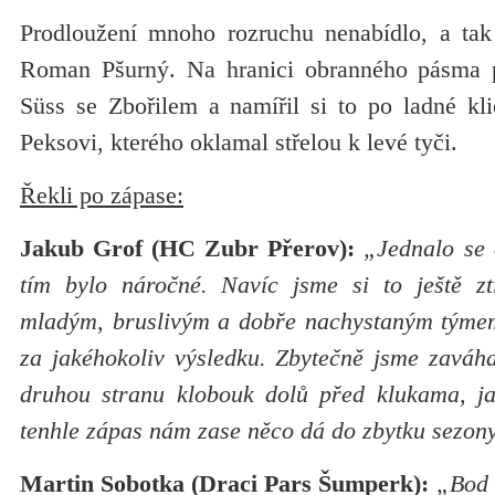
Prodloužení mnoho rozruchu nenabídlo, a tak
Roman Pšurný. Na hranici obranného pásma p
Süss se Zbořilem a namířil si to po ladné kl
Peksovi, kterého oklamal střelou k levé tyči.
Řekli po zápase:
Jakub Grof (HC Zubr Přerov):
„Jednalo se 
tím bylo náročné. Navíc jsme si to ještě ztí
mladým, bruslivým a dobře nachystaným týmem,
za jakéhokoliv výsledku. Zbytečně jsme zaváhal
druhou stranu klobouk dolů před klukama, jak
tenhle zápas nám zase něco dá do zbytku sezon
Martin Sobotka (Draci Pars Šumperk):
„Bod 