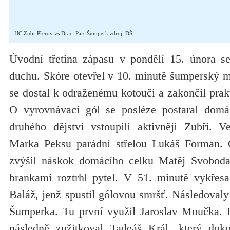
HC Zubr Přerov vs Draci Pars Šumperk zdroj: DŠ
Úvodní třetina zápasu v pondělí 15. února s
duchu. Skóre otevřel v 10. minutě šumperský m
se dostal k odraženému kotouči a zakončil prak
O vyrovnávací gól se posléze postaral domá
druhého dějství vstoupili aktivněji Zubři. 
Marka Peksu parádní střelou Lukáš Forman. O
zvýšil náskok domácího celku Matěj Svoboda.
brankami roztrhl pytel. V 51. minutě vykřes
Baláž, jenž spustil gólovou smršť. Následovaly
Šumperka. Tu první využil Jaroslav Moučka. 
následně zužitkoval Tadeáš Král, který dokon