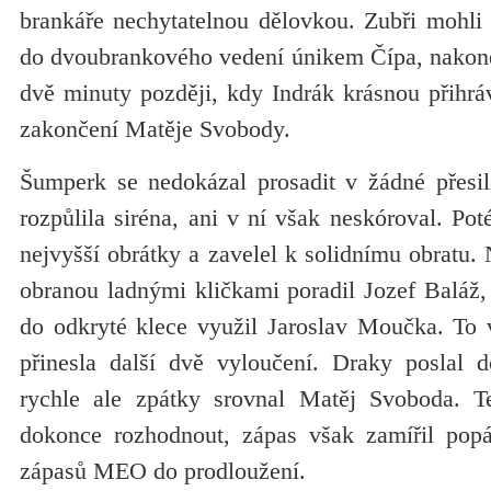
brankáře nechytatelnou dělovkou. Zubři mohli 
do dvoubrankového vedení únikem Čípa, nakonec
dvě minuty později, kdy Indrák krásnou přihrá
zakončení Matěje Svobody.
Šumperk se nedokázal prosadit v žádné přesil
rozpůlila siréna, ani v ní však neskóroval. Po
nejvyšší obrátky a zavelel k solidnímu obratu. 
obranou ladnými kličkami poradil Jozef Baláž, 
do odkryté klece využil Jaroslav Moučka. To 
přinesla další dvě vyloučení. Draky poslal 
rychle ale zpátky srovnal Matěj Svoboda. 
dokonce rozhodnout, zápas však zamířil popá
zápasů MEO do prodloužení.