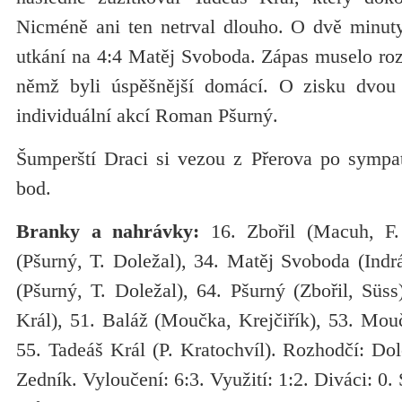
Nicméně ani ten netrval dlouho. O dvě minuty
utkání na 4:4 Matěj Svoboda. Zápas muselo roz
němž byli úspěšnější domácí. O zisku dvou
individuální akcí Roman Pšurný.
Šumperští Draci si vezou z Přerova po sympa
bod.
Branky a nahrávky:
16. Zbořil (Macuh, F.
(Pšurný, T. Doležal), 34. Matěj Svoboda (Indr
(Pšurný, T. Doležal), 64. Pšurný (Zbořil, Süs
Král), 51. Baláž (Moučka, Krejčiřík), 53. Mou
55. Tadeáš Král (P. Kratochvíl). Rozhodčí: Do
Zedník. Vyloučení: 6:3. Využití: 1:2. Diváci: 0. 