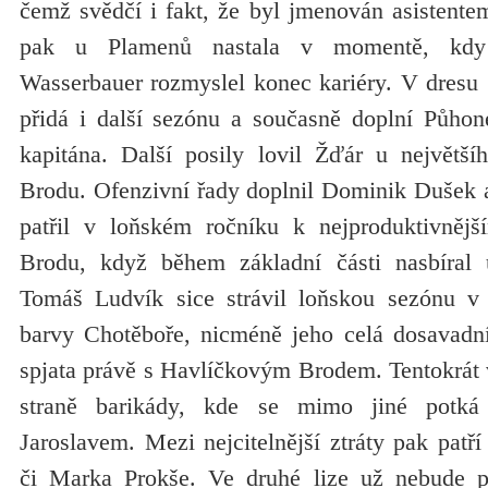
čemž svědčí i fakt, že byl jmenován asistente
pak u Plamenů nastala v momentě, kdy
Wasserbauer rozmyslel konec kariéry. V dresu
přidá i další sezónu a současně doplní Půhoné
kapitána. Další posily lovil Žďár u největší
Brodu. Ofenzivní řady doplnil Dominik Dušek
patřil v loňském ročníku k nejproduktivněj
Brodu, když během základní části nasbíral
Tomáš Ludvík sice strávil loňskou sezónu v k
barvy Chotěboře, nicméně jeho celá dosavadní
spjata právě s Havlíčkovým Brodem. Tentokrát 
straně barikády, kde se mimo jiné potk
Jaroslavem. Mezi nejcitelnější ztráty pak pat
či Marka Prokše. Ve druhé lize už nebude p