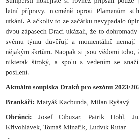
Šumperští hokejisté si rovněž připsali pouze 
letní přípravy, nicméně oproti Plamenům stih
utkání. A ačkoliv to ze začátku nevypadalo úpln
dvou zápasech Draci ukázali, že to dohromady 
svému týmu důvěřují a momentálně nemají
nějakým škrtům. Naopak si jsou vědomi toho, 
nikterak široký, a spolu s vedením se snaž
posílení.
Aktuální soupiska Draků pro sezónu 2023/20
Brankáři:
Matyáš Kacbunda, Milan Ryšavý
Obránci:
Josef Cibuzar, Patrik Hohl, Jus
Křivohlávek, Tomáš Minařík, Ludvík Rutar