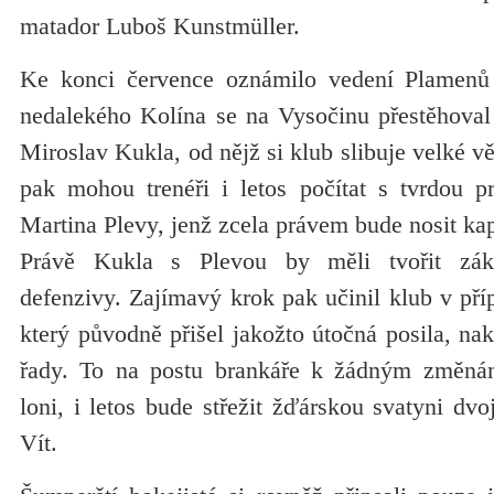
matador Luboš Kunstmüller.
Ke konci července oznámilo vedení Plamenů 
nedalekého Kolína se na Vysočinu přestěhoval 
Miroslav Kukla, od nějž si klub slibuje velké v
pak mohou trenéři i letos počítat s tvrdou pr
Martina Plevy, jenž zcela právem bude nosit kap
Právě Kukla s Plevou by měli tvořit zák
defenzivy. Zajímavý krok pak učinil klub v př
který původně přišel jakožto útočná posila, na
řady. To na postu brankáře k žádným změnám
loni, i letos bude střežit žďárskou svatyni dvo
Vít.