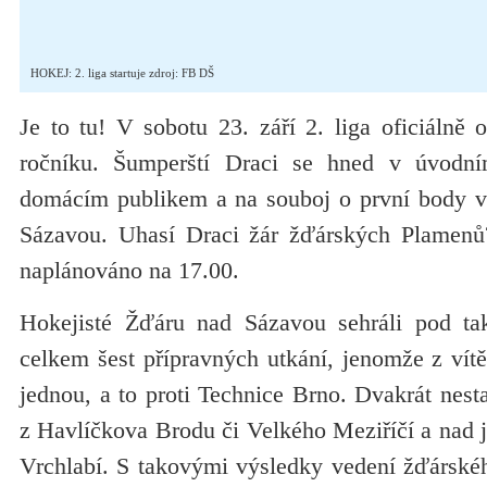
HOKEJ: 2. liga startuje zdroj: FB DŠ
Je to tu! V sobotu 23. září 2. liga oficiálně
ročníku. Šumperští Draci se hned v úvodní
domácím publikem a na souboj o první body
Sázavou. Uhasí Draci žár žďárských Plamenů
naplánováno na 17.00.
Hokejisté Žďáru nad Sázavou sehráli pod t
celkem šest přípravných utkání, jenomže z vítě
jednou, a to proti Technice Brno. Dvakrát nesta
z Havlíčkova Brodu či Velkého Meziříčí a nad je
Vrchlabí. S takovými výsledky vedení žďárské