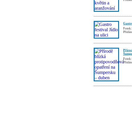
Gastro
Fotek:
Přidá
Příro
Šumpe
Fotek:
Přidá