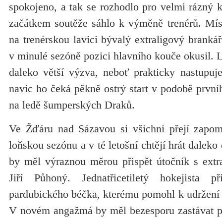
spokojeno, a tak se rozhodlo pro velmi rázný 
začátkem soutěže sáhlo k výměně trenérů. Mí
na trenérskou lavici bývalý extraligový brankář
v minulé sezóně pozici hlavního kouče okusil. L
daleko větší výzva, neboť prakticky nastupuje
navíc ho čeká pěkně ostrý start v podobě prvn
na ledě šumperských Draků.
Ve Žďáru nad Sázavou si všichni přejí zapo
loňskou sezónu a v té letošní chtějí hrát daleko 
by měl výraznou měrou přispět útočník s extr
Jiří Půhoný. Jednatřicetiletý hokejista 
pardubického béčka, kterému pomohl k udržení p
V novém angažmá by měl bezesporu zastávat poz