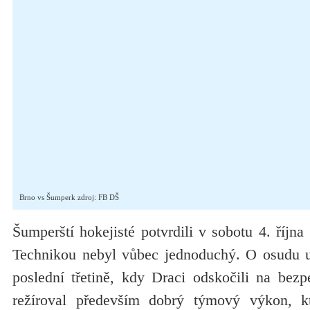
Brno vs Šumperk zdroj: FB DŠ
Šumperští hokejisté potvrdili v sobotu 4. října r
Technikou nebyl vůbec jednoduchý. O osudu u
poslední třetině, kdy Draci odskočili na bezp
režíroval především dobrý týmový výkon, kte