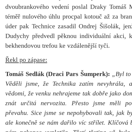
dvoubrankového vedení poslal Draky Tomáš Mi
téměř nulového úhlu procpal kotouč až za bran
úder pak Technice zasadil Ondrej Šišolák, jen
Dudychy předvedl pěknou individuální akci, k
bekhendovou trefou ke vzdálenější tyči.
Řekl po zápase:
Tomáš Sedlák (Draci Pars Šumperk):
„Byl to
Věděli jsme, že Technika zatím nevyhrála, a
vědomi, že venku nehrajeme tak dobře jako dom
znát určitá nervozita. Přesto jsme měli po
převahu. Sice jsme se nepohybovali tak, jak b
ale konečně se nám dařilo víc střílet. Klíčová b