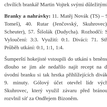
chvílích brankář Martin Vojtek svými důležitým
Branky a nahrávky:
11. Matěj Novák (TS) – 9
Tomeš), 40. Rutar (Jenčovský, Skuhrovec)
Scheuter), 57. Šišolák (Dudycha). Rozhodčí: 
Vyloučení: 3:3. Využití: 0:1. Diváci: 71. St
Průběh utkání: 0:1, 1:1, 1:4.
Šumperští hokejisté vstoupili do utkání s brněn
dlouho se jim ale nedařilo najít recept na 
úvodní branku si tak hrstka přihlížejících div
9. minuty. Gólový účet otevřel lídr výc
Skuhrovec, který využil závaru před bráno
rozvlnil síť za Ondřejem Bizoněm.