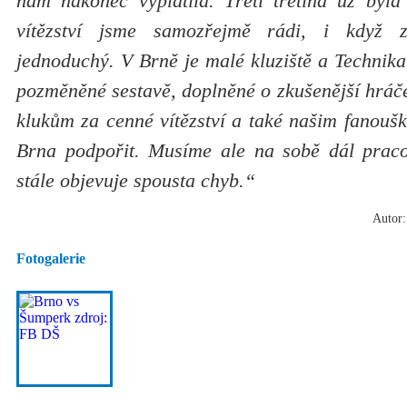
nám nakonec vyplatila. Třetí třetina už byla 
vítězství jsme samozřejmě rádi, i když 
jednoduchý. V Brně je malé kluziště a Technika
pozměněné sestavě, doplněné o zkušenější hráč
klukům za cenné vítězství a také našim fanoušků
Brna podpořit. Musíme ale na sobě dál praco
stále objevuje spousta chyb.“
Autor:
Fotogalerie