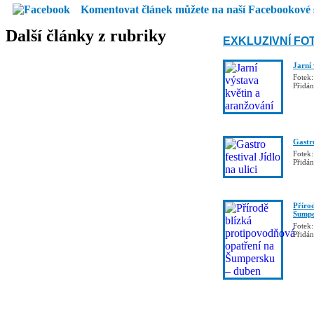
Komentovat článek můžete na naší Facebookové 
Další články z rubriky
EXKLUZIVNÍ FO
Jarní
Fotek:
Přidá
Gastro
Fotek:
Přidá
Příro
Šumpe
Fotek:
Přidá