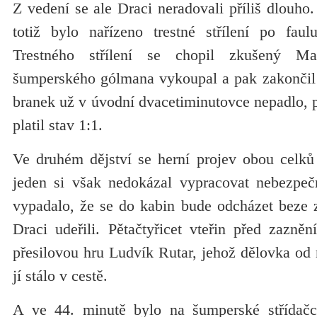
Z vedení se ale Draci neradovali příliš dlouho
totiž bylo nařízeno trestné střílení po faulu
Trestného střílení se chopil zkušený M
šumperského gólmana vykoupal a pak zakončil 
branek už v úvodní dvacetiminutovce nepadlo, po
platil stav 1:1.
Ve druhém dějství se herní projev obou celků
jeden si však nedokázal vypracovat nebezpeč
vypadalo, že se do kabin bude odcházet beze 
Draci udeřili. Pětačtyřicet vteřin před zazně
přesilovou hru Ludvík Rutar, jehož dělovka od 
jí stálo v cestě.
A ve 44. minutě bylo na šumperské střídačc