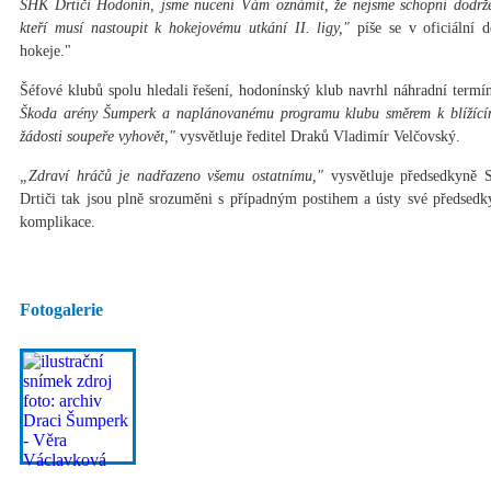
SHK Drtiči Hodonín, jsme nuceni Vám oznámit, že nejsme schopni dodr
kteří musí nastoupit k hokejovému utkání II. ligy,"
píše se v oficiální 
hokeje."
Šéfové klubů spolu hledali řešení, hodonínský klub navrhl náhradní termín
Škoda arény Šumperk a naplánovanému programu klubu směrem k blížícím
žádosti soupeře vyhovět,"
vysvětluje ředitel Draků Vladimír Velčovský.
„Zdraví hráčů je nadřazeno všemu ostatnímu,"
vysvětluje předsedkyně 
Drtiči tak jsou plně srozuměni s případným postihem a ústy své předsed
komplikace.
Fotogalerie