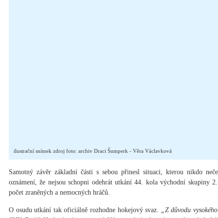
ilustrační snímek zdroj foto: archiv Draci Šumperk - Věra Václavková
Samotný závěr základní části s sebou přinesl situaci, kterou nikdo neče
oznámení, že nejsou schopni odehrát utkání 44. kola východní skupiny 2.
počet zraněných a nemocných hráčů.
O osudu utkání tak oficiálně rozhodne hokejový svaz.
„Z důvodu vysokého 