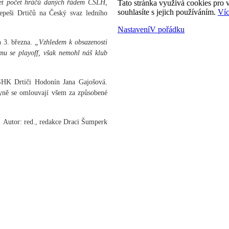
žet počet hráčů daných řádem ČSLH,
Tato stránka využívá cookies pro v
souhlasíte s jejich používáním.
Víc
depeši Drtičů na Český svaz ledního
Nastavení
V pořádku
 3. března.
„Vzhledem k obsazenosti
u se playoff, však nemohl náš klub
SHK Drtiči Hodonín Jana Gajošová.
kyně se omlouvají všem za způsobené
Autor: red., redakce Draci Šumperk