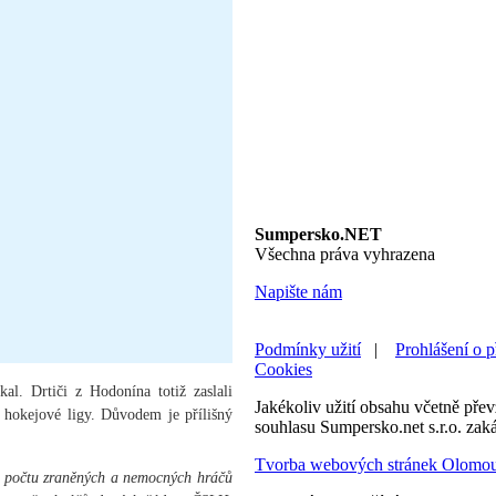
Sumpersko.NET
Všechna práva vyhrazena
Napište nám
Podmínky užití
|
Prohlášení o p
Cookies
kal. Drtiči z Hodonína totiž zaslali
Jakékoliv užití obsahu včetně převz
 hokejové ligy. Důvodem je přílišný
souhlasu Sumpersko.net s.r.o. zak
Tvorba webových stránek Olomo
počtu zraněných a nemocných hráčů