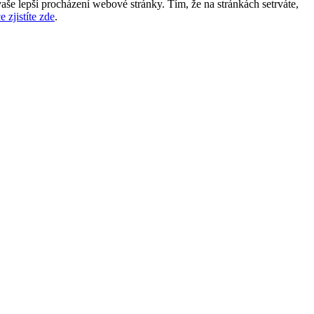
aše lepší procházení webové stránky. Tím, že na stránkách setrváte,
e zjistíte zde
.