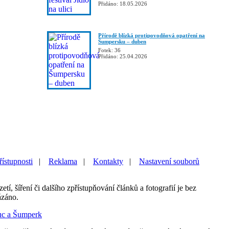
Přidáno: 18.05.2026
Přírodě blízká protipovodňová opatření na
Šumpersku – duben
Fotek: 36
Přidáno: 25.04.2026
řístupnosti
|
Reklama
|
Kontakty
|
Nastavení souborů
etí, šíření či dalšího zpřístupňování článků a fotografií je bez
ázáno.
uc a Šumperk