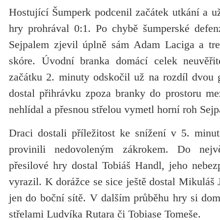
Hostující Šumperk podcenil začátek utkání a už
hry prohrával 0:1. Po chybě šumperské defen
Sejpalem zjevil úplně sám Adam Laciga a tref
skóre. Úvodní branka domácí celek neuvěřite
začátku 2. minuty odskočil už na rozdíl dvou 
dostal přihrávku zpoza branky do prostoru me
nehlídal a přesnou střelou vymetl horní roh Sej
Draci dostali příležitost ke snížení v 5. min
provinili nedovoleným zákrokem. Do nej
přesilové hry dostal Tobiáš Handl, jeho nebe
vyrazil. K dorážce se sice ještě dostal Mikuláš
jen do boční sítě. V dalším průběhu hry si dom
střelami Ludvíka Rutara či Tobiase Tomeše.