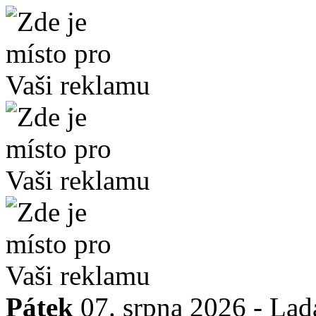
Pátek
07. srpna 2026 -
Lad