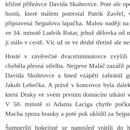
křižné přihrávce Davida Skuhrovce. Poté ale op
hostů, které málem potrestal Patrik Zavřel, 
připravená Sejpalova lapačka. Malou naději na
ve 34. minutě Ludvík Rutar, jehož dělovka od mo
jí stálo v cestě. Víc už se ve druhé třetině ale ne
Hosté v závěrečné dvacetiminutovce zvýšili 
chyběla přesná střelba. Nejprve Maláč zazářil p
Davida Skuhrovce a hned vzápětí zabránil gó
Jakub Lehečka. A právě v koncovce byla dalek
která Draky ve svém prvním domácím utkání vyš
V 50. minutě si Adama Laciga chytře počka
Macha zpoza branky a poté puk uklidil za Sejpa
Šumperští hokejisté se naposled vrátili do 