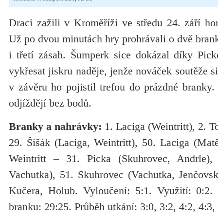
Draci zažili v Kroměříži ve středu 24. září ho
Už po dvou minutách hry prohrávali o dvě brank
i třetí zásah. Šumperk sice dokázal díky Pick
vykřesat jiskru naděje, jenže nováček soutěže s
v závěru ho pojistil trefou do prázdné branky
odjíždějí bez bodů.
Branky a nahrávky:
1. Laciga (Weintritt), 2. 
29. Šišák (Laciga, Weintritt), 50. Laciga (Matě
Weintritt – 31. Picka (Skuhrovec, Andrle),
Vachutka), 51. Skuhrovec (Vachutka, Jenčovs
Kučera, Holub. Vyloučení: 5:1. Využití: 0:2. 
branku: 29:25. Průběh utkání: 3:0, 3:2, 4:2, 4:3, 