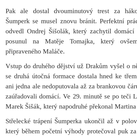
Pak ale dostal dvouminutový trest za hák
Šumperk se musel znovu bránit. Perfektní prác
odvedl Ondrej Šišolák, který zachytil domácí
posunul na Matěje Tomajka, který ovše
připraveného Maláče.
Vstup do druhého dějství už Drakům vyšel o ně
se druhá útočná formace dostala hned ke tře
ani jedna ale nedoputovala až za brankovou čár
zaúřadovali domácí. Ve 29. minutě se po teči L
Marek Šišák, který napodruhé překonal Martina 
Střelecké trápení Šumperka ukončil až v polov
který během početní výhody protečoval puk za