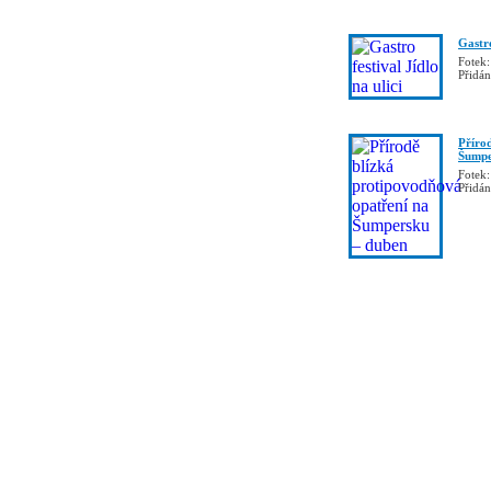
Gastro
Fotek:
Přidá
Příro
Šumpe
Fotek:
Přidá