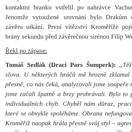
kontaktní branku vstřelil po nahrávce Vachu
Jenomže vytoužené srovnání bylo Drakům
závěru utkání. První vítězství Kroměříže poj
brány sekundu před závěrečnou sirénou Filip Wei
Řekl po zápase:
Tomáš Sedlák (Draci Pars Šumperk):
„Těžk
slova. U některých hráčů mě hrozně zklamal 
přesně, co nás čeká, analyzovali jsme soupeře n
jsme začali špatně a brzy prohrávali. Bylo to
individuálních chyb. Chyběl nám důraz, pracov
které se obvykle spoléháme. Obrana nefungoval
Kroměříž naopak hrála přesně svůj styl – agres