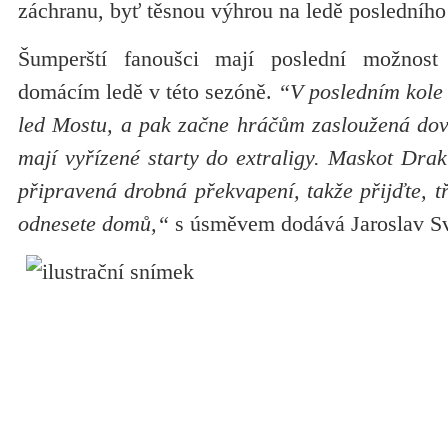
záchranu, byť těsnou výhrou na ledě posledníh
Šumperští fanoušci mají poslední možnost
domácím ledě v této sezóně.
“V posledním kole 
led Mostu, a pak začne hráčům zasloužená dovo
mají vyřízené starty do extraligy. Maskot Dra
připravená drobná překvapení, takže přijďte, t
odnesete domů,“
s úsměvem dodává Jaroslav S