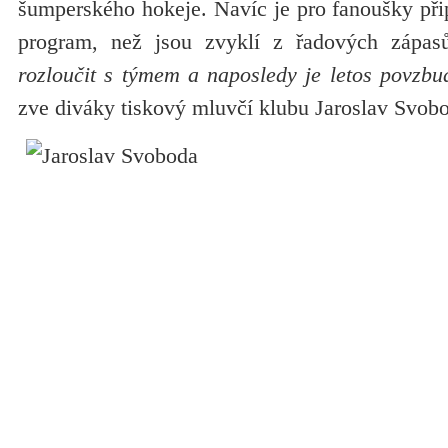
šumperského hokeje. Navíc je pro fanoušky při
program, než jsou zvyklí z řadových zápas
rozloučit s týmem a naposledy je letos povzbu
zve diváky tiskový mluvčí klubu Jaroslav Svob