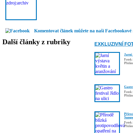
Komentovat článek můžete na naší Facebookové 
Další články z rubriky
EXKLUZIVNÍ FO
Jarní
Fotek:
Přidá
Gastro
Fotek:
Přidá
Příro
Šumpe
Fotek:
Přidá