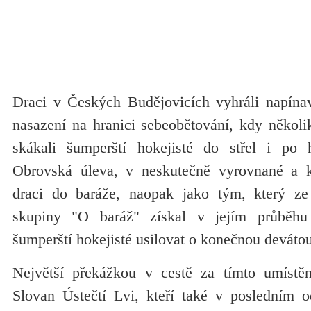
Draci v Českých Budějovicích vyhráli napínav
nasazení na hranici sebeobětování, kdy několik
skákali šumperští hokejisté do střel i po h
Obrovská úleva, v neskutečně vyrovnané a kv
draci do baráže, naopak jako tým, který ze 
skupiny "O baráž" získal v jejím průběhu
šumperští hokejisté usilovat o konečnou devátou
Největší překážkou v cestě za tímto umístě
Slovan Ústečtí Lvi, kteří také v posledním o