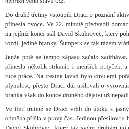
nepříznivého stavu 0:2.
Do druhé třetiny vstoupili Draci o poznání aktiv
přinesla ovoce. Ve 22. minutě předvedli domác
na jejímž konci stál David Skuhrovec, který poh
rozdíl jediné branky. Šumperk se tak rázem vráti
Jenže poté se tempo zápasu začalo zadrhávat
přinesla několik strkanic i menších potyček, a
ruce práce. Na trestné lavici bylo chvílemi pořá
plynulost, přesto Draci dál usilovali o vyrovn
branka však do konce druhého dějství už nepadl
Ve třetí třetině se Draci vrhli do útoku s jas
odměna přišla v pravý čas. Jedinou přesilovou h
David Skuhrovec, který tak svým druhým góle