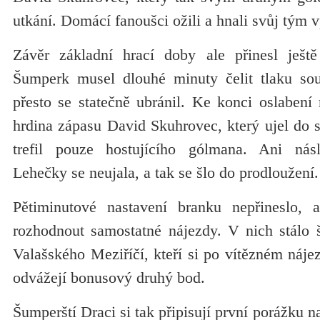
utkání. Domácí fanoušci ožili a hnali svůj tým v
Závěr základní hrací doby ale přinesl ješt
Šumperk musel dlouhé minuty čelit tlaku sou
přesto se statečně ubránil. Ke konci oslabení
hrdina zápasu David Skuhrovec, který ujel do 
trefil pouze hostujícího gólmana. Ani ná
Lehečky se neujala, a tak se šlo do prodloužení.
Pětiminutové nastavení branku nepřineslo, 
rozhodnout samostatné nájezdy. V nich stálo š
Valašského Meziříčí, kteří si po vítězném náj
odvážejí bonusový druhý bod.
Šumperští Draci si tak připisují první porážku 