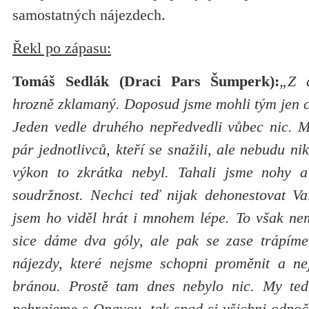
samostatných nájezdech.
Řekl po zápasu:
Tomáš Sedlák (Draci Pars Šumperk):
„Z 
hrozně zklamaný. Doposud jsme mohli tým jen chv
Jeden vedle druhého nepředvedli vůbec nic. 
pár jednotlivců, kteří se snažili, ale nebudu n
výkon to zkrátka nebyl. Tahali jsme nohy 
soudržnost. Nechci teď nijak dehonestovat Val
jsem ho viděl hrát i mnohem lépe. To však nem
sice dáme dva góly, ale pak se zase trápíme
nájezdy, které nejsme schopni proměnit a ne
bránou. Prostě tam dnes nebylo nic. My te
nehrajeme s Opavou, tak snad si všichni odpoč