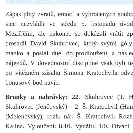
Zápas plný zvratů, emocí a vyhrocených souboj
sice nezvládli ve středu 5. listopadu úv
Meziříčím, ale nakonec se dokázali vrátit z
prosadil David Skuhrovec, který svými gól
manko a poslal duel do prodloužení, a násle
nájezdů. V dovednostní disciplíně však byli úsp
po vítězném zásahu Šimona Kratochvila odvez
bonusový bod navíc.
Branky a nahrávky:
22. Skuhrovec (T. Ha
Skuhrovec (Jenčovský) – 2. Š. Kratochvil (Ham
(Melenovský), rozh. náj. Š. Kratochvil. Roz
Kalina. Vyloučení: 8:10. Využití: 1:0. Diváci: