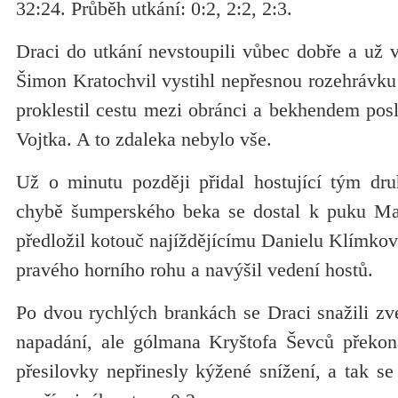
32:24. Průběh utkání: 0:2, 2:2, 2:3.
Draci do utkání nevstoupili vůbec dobře a už v
Šimon Kratochvil vystihl nepřesnou rozehrávku
proklestil cestu mezi obránci a bekhendem pos
Vojtka. A to zdaleka nebylo vše.
Už o minutu později přidal hostující tým dru
chybě šumperského beka se dostal k puku Ma
předložil kotouč najíždějícímu Danielu Klímkovi
pravého horního rohu a navýšil vedení hostů.
Po dvou rychlých brankách se Draci snažili zve
napadání, ale gólmana Kryštofa Ševců překon
přesilovky nepřinesly kýžené snížení, a tak s