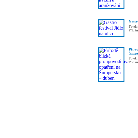
Gastro
Fotek:
Přidá
Příro
Šumpe
Fotek:
Přidá