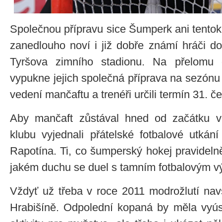
Společnou přípravu sice Šumperk ani tentokrá
zanedlouho noví i již dobře známí hráči do
Tyršova zimního stadionu. Na přelomu 
vypukne jejich společná příprava na sezónu
vedení mančaftu a trenéři určili termín 31. č
Aby mančaft zůstával hned od začátku v 
klubu vyjednali přátelské fotbalové utkání
Rapotína. Ti, co šumperský hokej pravidelně 
jakém duchu se duel s tamním fotbalovým 
Vždyť už třeba v roce 2011 modrožlutí navšt
Hrabišíně. Odpolední kopaná by měla vyúst