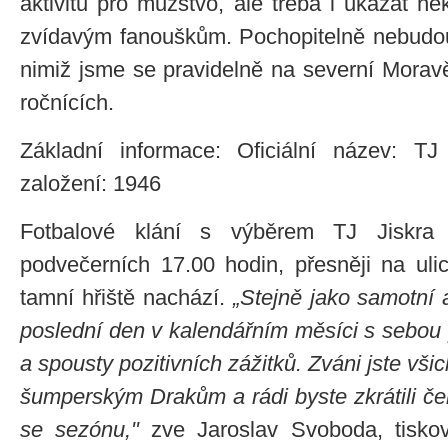
aktivitu pro mužstvo, ale třeba i ukázat ně
zvídavým fanouškům. Pochopitelně nebudou 
nimiž jsme se pravidelně na severní Moravě
ročnících.
Základní informace: Oficiální název: T
založení: 1946
Fotbalové klání s výběrem TJ Jiskra
podvečerních 17.00 hodin, přesněji na ul
tamní hřiště nachází.
„Stejně jako samotní a
poslední den v kalendářním měsíci s sebou 
a spousty pozitivních zážitků. Zváni jste vši
šumperským Drakům a rádi byste zkrátili če
se sezónu,"
zve Jaroslav Svoboda, tisko