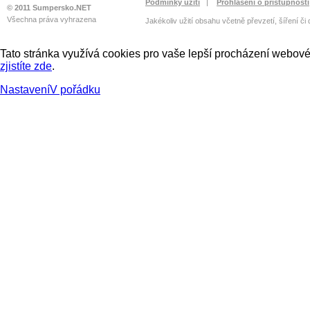
Podmínky užití
|
Prohlášení o přístupnosti
© 2011 Sumpersko.NET
Všechna práva vyhrazena
Jakékoliv užití obsahu včetně převzetí, šíření či
Tato stránka využívá cookies pro vaše lepší procházení webové 
zjistíte zde
.
Nastavení
V pořádku