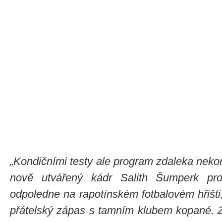
„Kondičními testy ale program zdaleka neko
nově utvářený kádr Salith Šumperk pro
odpoledne na rapotínském fotbalovém hřišti
přátelský zápas s tamním klubem kopané. 