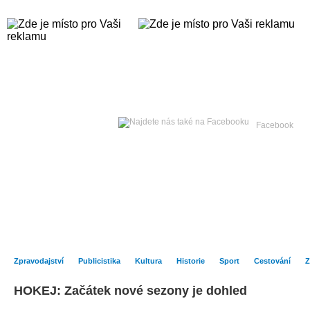
Pátek
07. srpna 2026 -
Facebook
Hlavní strana
Zpravodajství
Publicistika
Kult
Zpravodajství
Publicistika
Kultura
Historie
Sport
Cestování
Z
HOKEJ: Začátek nové sezony je dohled