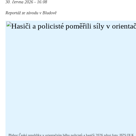
30. června 2026 - 16:08
Reportáž ze závodu v Bludově
Přebor České republiky v orientačním běhu policistů a hasičů 2026 zdroj foto: HZS OLK