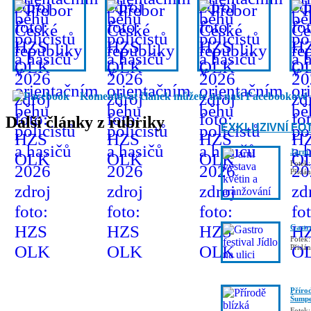
Komentovat článek můžete na naší Facebookové 
Další články z rubriky
EXKLUZIVNÍ FO
Jarní
Fotek:
Přidá
Gastro
Fotek:
Přidá
Příro
Šumpe
Fotek: