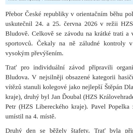
Přebor České republiky v orientačním běhu pol
uskutečnil 24. a 25. června 2026 v režii HZ
Bludově. Celkově se závodu na krátké trati a v
sportovců. Čekaly na ně záludné kontroly 
vysokým převýšením.
Trať pro individuální závod připravili organ
Bludova. V nejsilněji obsazené kategorii hasič
vítězů stanuli kolegové jako nejlepší Štěpán D
kraje), druhý byl Jan Ďoubal (HZS Královehradec
Petr (HZS Libereckého kraje). Pavel Popelka
umístil na 4. místě.
Druhý den se běžely štafety. Trať byla př