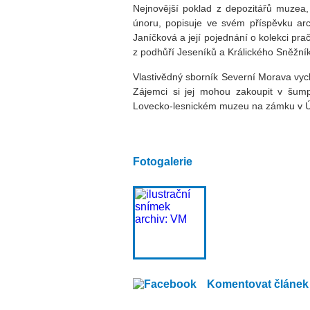
Nejnovější poklad z depozitářů muzea,
únoru, popisuje ve svém příspěvku arc
Janíčková a její pojednání o kolekci pr
z podhůří Jeseníků a Králického Sněžn
Vlastivědný sborník Severní Morava vych
Zájemci si jej mohou zakoupit v šu
Lovecko-lesnickém muzeu na zámku v Ús
Fotogalerie
Komentovat článek 