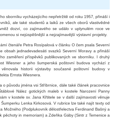
o sborníku vycházejícího nepřetržitě od roku 1957, přináší i
vníků, ale také studentů a laiků ze všech oborů vlastivědné
rovněž dozví, co zajímavého se událo v uplynulém roce ve
menou si nejúspěšnější a nejzajímavější výstavní projekty.
ámí čtenáře Petra Rosípalová v článku O čem psala Severní
je obsah jednadevadesáti svazků Severní Moravy a přináší
ho zaměření příspěvků publikovaných ve sborníku. I druhý
rnst Wiesner a jeho šumperská poštovní budova vychází z
 věnovala historii výstavby současné poštovní budovy v
tekta Ernsta Wiesnera.
ka o původu jména vsi Stříbrnice, dále také článek pracovnice
táblové Nález gotických maleb v kostele Narození Panny
m v kostele sv. Jana Křtitele se v další zajímavosti věnuje
Šumperku Lenka Kirkosová. V rubrice lze také najít texty od
etra Možného (Podplukovník dělostřelectva Ferdinand Bašný a
ík pěchoty in memoriam) a Zdeňka Gáby (Sintr z Temenice a