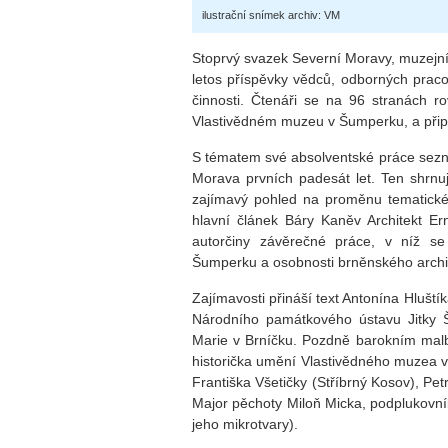
ilustrační snímek archiv: VM
Stoprvý svazek Severní Moravy, muzejníh
letos příspěvky vědců, odborných praco
činnosti. Čtenáři se na 96 stranách 
Vlastivědném muzeu v Šumperku, a připo
S tématem své absolventské práce sezn
Morava prvních padesát let. Ten shrnu
zajímavý pohled na proměnu tematické
hlavní článek Báry Kaněv Architekt E
autorčiny závěrečné práce, v níž se
Šumperku a osobnosti brněnského archi
Zajímavosti přináší text Antonína Hluští
Národního památkového ústavu Jitky Š
Marie v Brníčku. Pozdně barokním malbá
historička umění Vlastivědného muzea v 
Františka Všetičky (Stříbrný Kosov), P
Major pěchoty Miloň Micka, podplukovn
jeho mikrotvary).