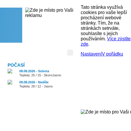
Tato stránka využívá
cookies pro vaše lepší
procházení webové
stránky. Tím, že na
stránkách setrváte,
souhlasíte s jejich
používáním.
Více zjistíte
zde
.
Vyhledávání:
Nastavení
V pořádku
POČASÍ
08.08.2026 - Sobota
Teplota: 25 / 15 - SkoroJasno
09.08.2026 - Neděle
Teplota: 28 / 12 - Jasno
Cestování
Zajímavosti