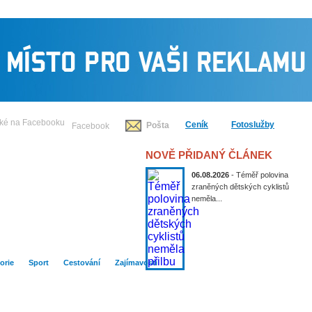
Ceník
Fotoslužby
Pošta
Facebook
NOVĚ PŘIDANÝ ČLÁNEK
06.08.2026
- Téměř polovina
zraněných dětských cyklistů
neměla...
Publicistika
Kultura
Historie
Sport
orie
Sport
Cestování
Zajímavosti