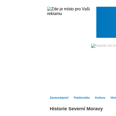
Sobota
08. srpna 2026 -
Hlavní strana
Zpravodajství
Zpravodajství
Publicistika
Kultura
Hist
Historie Severní Moravy