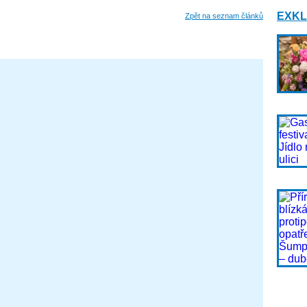
EXKL
Zpět na seznam článků