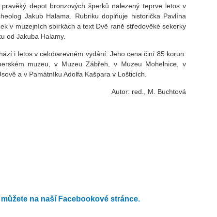
 pravěký depot bronzových šperků nalezený teprve letos v
heolog Jakub Halama. Rubriku doplňuje historička Pavlína
aček v muzejních sbírkách a text Dvě raně středověké sekerky
íku od Jakuba Halamy.
ází i letos v celobarevném vydání. Jeho cena činí 85 korun.
mperském muzeu, v Muzeu Zábřeh, v Muzeu Mohelnice, v
ově a v Památníku Adolfa Kašpara v Lošticích.
Autor: red., M. Buchtová
můžete na naší Facebookové stránce.