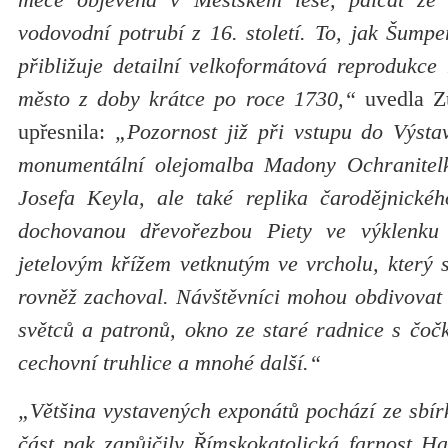
vodovodní potrubí z 16. století. To, jak Šumpe
přibližuje detailní velkoformátová reprodukce
město z doby krátce po roce 1730,“
uvedla Zu
upřesnila:
„Pozornost již při vstupu do Výsta
monumentální olejomalba Madony Ochranitel
Josefa Keyla, ale také replika čarodějnické
dochovanou dřevořezbou Piety ve výklenku
jetelovým křížem vetknutým ve vrcholu, který 
rovněž zachoval. Návštěvníci mohou obdivovat 
světců a patronů, okno ze staré radnice s čoč
cechovní truhlice a mnohé další.“
„Většina vystavených exponátů pochází ze sbí
část pak zapůjčily Římskokatolická farnost Ha