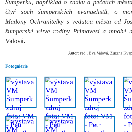
Šumperku, například o znaku a pečetích měst
čtyř soch šumperských evangelistů, o mon
Madony Ochranitelky s vedutou města od Jos
šumperské větve rodiny Primavesi a mnohé d
Valová.
Autor: red., Eva Valová, Zuzana Kvapi
Fotogalerie