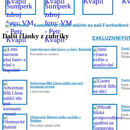
Komentovat článek můžete na naší Facebookové 
Další články z rubriky
EXKLUZIVNÍ FO
Jarní
Letní slavnost plná barev a vůní v Rapotíně
Fotek:
Pozvánka na výstavu
Přidá
Gastro
Arboretum Bílá Lhota nabízí stín pod
Fotek:
korunami stromů
Přidá
I letní novinky
Příro
Šumpe
Fotek:
Olomoucké Baletní studio zazářilo v
Přidá
Dublinu
Dva tituly mistrů světa