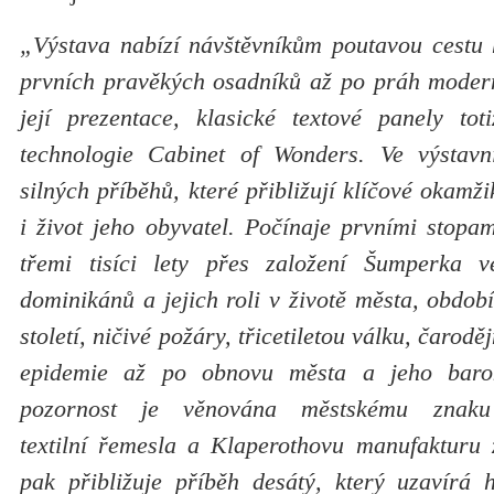
„Výstava nabízí návštěvníkům poutavou cestu 
prvních pravěkých osadníků až po práh modern
její prezentace, klasické textové panely toti
technologie Cabinet of Wonders. Ve výstavní
silných příběhů, které přibližují klíčové okamž
i život jeho obyvatel. Počínaje prvními stopa
třemi tisíci lety přes založení Šumperka ve
dominikánů a jejich roli v životě města, období
století, ničivé požáry, třicetiletou válku, čarod
epidemie až po obnovu města a jeho barok
pozornost je věnována městskému znak
textilní řemesla a Klaperothovu manufakturu
pak přibližuje příběh desátý, který uzavírá h