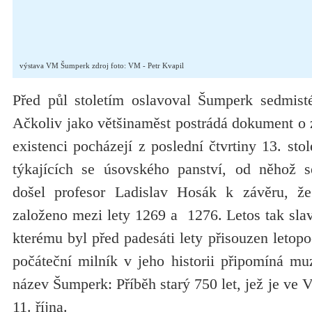
výstava VM Šumperk zdroj foto: VM - Petr Kvapil
Před půl stoletím oslavoval Šumperk sedmisté
Ačkoliv jako většinaměst postrádá dokument o 
existenci pocházejí z poslední čtvrtiny 13. st
týkajících se úsovského panství, od něhož s
došel profesor Ladislav Hosák k závěru, 
založeno mezi lety 1269 a 1276. Letos tak sla
kterému byl před padesáti lety přisouzen letopo
počáteční milník v jeho historii připomíná m
název Šumperk: Příběh starý 750 let, jež je ve V
11. října.