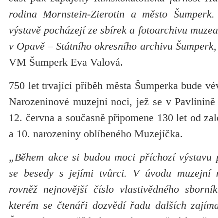
rodina Mornstein-Zierotin a město Šumperk. 
výstavě pocházejí ze sbírek a fotoarchivu muze
v Opavě – Státního okresního archivu Šumperk,
VM Šumperk Eva Valová.
750 let trvající příběh města Šumperka bude vév
Narozeninové muzejní noci, jež se v Pavlínině
12. června a současně připomene 130 let od za
a 10. narozeniny oblíbeného Muzejíčka.
„Během akce si budou moci příchozí výstavu p
se besedy s jejími tvůrci. V úvodu muzejní 
rovněž nejnovější číslo vlastivědného sborn
kterém se čtenáři dozvědí řadu dalších zajíma