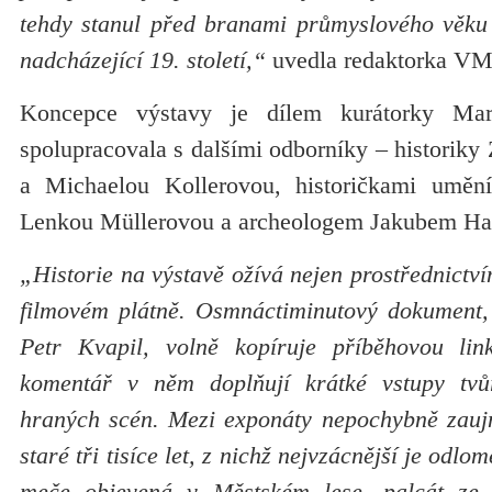
tehdy stanul před branami průmyslového věku
nadcházející 19. století,“
uvedla redaktorka VM
Koncepce výstavy je dílem kurátorky Mar
spolupracovala s dalšími odborníky – histori
a Michaelou Kollerovou, historičkami uměn
Lenkou Müllerovou a archeologem Jakubem Ha
„Historie na výstavě ožívá nejen prostřednictví
filmovém plátně. Osmnáctiminutový dokument,
Petr Kvapil, volně kopíruje příběhovou li
komentář v něm doplňují krátké vstupy tvů
hraných scén. Mezi exponáty nepochybně zauj
staré tři tisíce let, z nichž nejvzácnější je odl
meče objevená v Městském lese, palcát ze 1