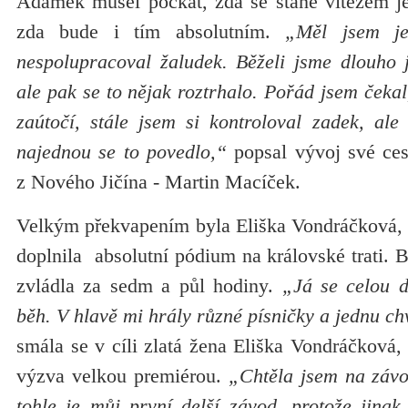
Adámek musel počkat, zda se stane vítězem je
zda bude i tím absolutním.
„Měl jsem j
nespolupracoval žaludek. Běželi jsme dlouho j
ale pak se to nějak roztrhalo. Pořád jsem čekal
zaútočí, stále jsem si kontroloval zadek, ale
najednou se to povedlo,“
popsal vývoj své ce
z Nového Jičína - Martin Macíček.
Velkým překvapením byla Eliška Vondráčková,
doplnila absolutní pódium na královské trati. 
zvládla za sedm a půl hodiny.
„Já se celou d
běh. V hlavě mi hrály různé písničky a jednu ch
smála se v cíli zlatá žena Eliška Vondráčková,
výzva velkou premiérou.
„Chtěla jsem na záv
tohle je můj první delší závod, protože jin