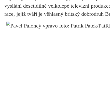
vysílání desetidílné velkolepé televizní produk
race, jejíž tváří je věhlasný britský dobrodruh B