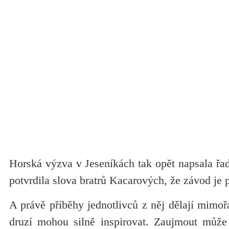
Horská výzva v Jeseníkách tak opět napsala řa
potvrdila slova bratrů Kacarových, že závod je 
A právě příběhy jednotlivců z něj dělají mimořá
druzí mohou silně inspirovat. Zaujmout může t