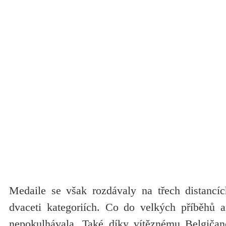
Medaile se však rozdávaly na třech distancí
dvaceti kategoriích. Co do velkých příběhů an
nepokulhávala. Také díky vítěznému Belgiča