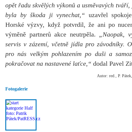
opět řadu skvělých výkonů a usměvavých tváří, p
byla by škoda ji vynechat,“
uzavřel spokoje
Horské výzvy, když potvrdil, že ani po nuce
výměně partnerů akce neutrpěla.
„Naopak, v
servis v zázemí, včetně jídla pro závodníky. 
pro nás velkým pohlazením po duši a samo
pokračovat na nastavené laťce,“
dodal Pavel Zit
Autor: red., P. Páte
Fotogalerie