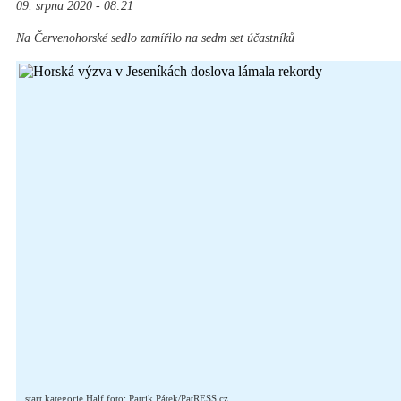
09. srpna 2020 - 08:21
Na Červenohorské sedlo zamířilo na sedm set účastníků
start kategorie Half foto: Patrik Pátek/PatRESS.cz