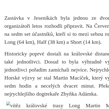
Zastávka v Jeseníkách byla jednou ze dvou
organizátoři letos rozhodli připravit. Na Červe
na sedm set účastníků, kteří si to mezi sebou ro
Long (64 km), Half (38 km) a Short (14 km).
Historicky poprvé dostali na královské distan
také jednotlivci. Dosud to byla výhradně v
jednotlivci pořadím zamíchali nejvíce. Nejrych
Horské výzvy se stal Martin Macíček, který vy
sedm hodin a necelých dvacet minut. Přek
nejrychlejšího dogtrekaře Zbyňka Adámka.