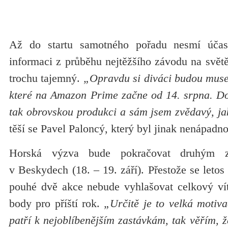
Až do startu samotného pořadu nesmí účast
informaci z průběhu nejtěžšího závodu na světě,
trochu tajemný.
„Opravdu si diváci budou muset
které na Amazon Prime začne od 14. srpna. Do
tak obrovskou produkci a sám jsem zvědavý, ja
těší se Pavel Paloncý, který byl jinak nenápadn
Horská výzva bude pokračovat druhým z
v Beskydech (18. – 19. září). Přestože se letos 
pouhé dvě akce nebude vyhlašovat celkový vítě
body pro příští rok.
„Určitě je to velká motiv
patří k nejoblíbenějším zastávkám, tak věřím, ž