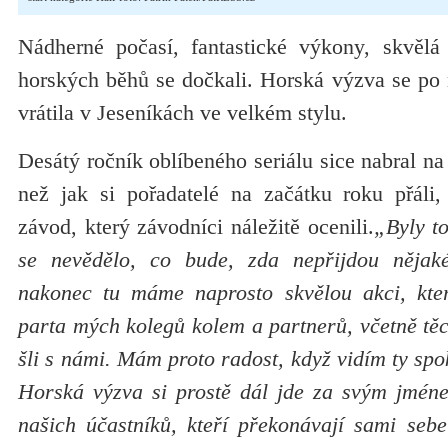
Nádherné počasí, fantastické výkony, skvělá
horských běhů se dočkali. Horská výzva se po
vrátila v Jeseníkách ve velkém stylu.
Desátý ročník oblíbeného seriálu sice nabral na
než jak si pořadatelé na začátku roku přáli, 
závod, který závodníci náležitě ocenili.
„Byly t
se nevědělo, co bude, zda nepřijdou nějak
nakonec tu máme naprosto skvělou akci, kter
parta mých kolegů kolem a partnerů, včetně těc
šli s námi. Mám proto radost, když vidím ty spo
Horská výzva si prostě dál jde za svým jmén
našich účastníků, kteří překonávají sami seb