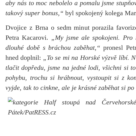
aby nás to moc nebolelo a pomalu jsme stupňov
takový super bonus,“
byl spokojený kolega Ma
Dvojice z Brna o sedm minut porazila favoriz
Petra Kacarovi.
„My jsme ale spokojeni. Pro n
dlouhé době s bráchou zaběhat,“
pronesl Pet
hned doplnil:
„To se mi na Horské výzvě líbí. N
tlačit dopředu, jsme na jedné lodi, všichni si to
pohybu, trochu si hrábnout, vystoupit si z ko
vyjde, tak to cinkne, ale je krásné zaběhat si p