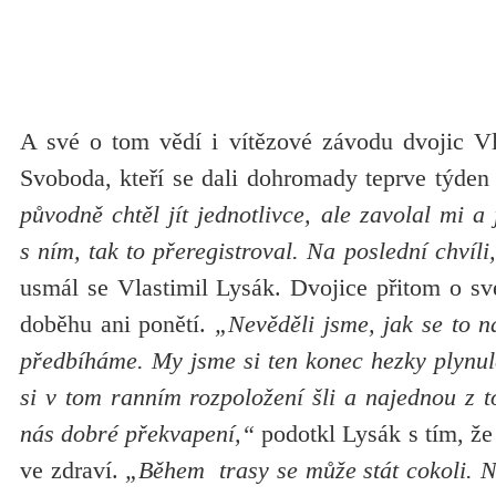
A své o tom vědí i vítězové závodu dvojic V
Svoboda, kteří se dali dohromady teprve týde
původně chtěl jít jednotlivce, ale zavolal mi a
s ním, tak to přeregistroval. Na poslední chvíli,
usmál se Vlastimil Lysák. Dvojice přitom o sv
doběhu ani ponětí.
„Nevěděli jsme, jak se to n
předbíháme. My jsme si ten konec hezky plynul
si v tom ranním rozpoložení šli a najednou z to
nás dobré překvapení,“
podotkl Lysák s tím, že
ve zdraví.
„Během trasy se může stát cokoli. Na