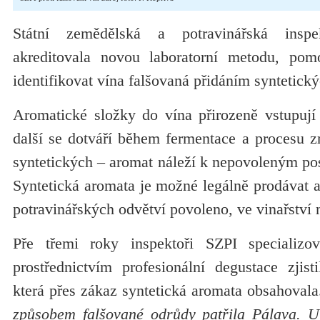
Státní zemědělská a potravinářská insp
akreditovala novou laboratorní metodu, po
identifikovat vína falšovaná přidáním syntetick
Aromatické složky do vína přirozeně vstupují
další se dotváří během fermentace a procesu z
syntetických – aromat náleží k nepovoleným po
Syntetická aromata je možné legálně prodávat a 
potravinářských odvětví povoleno, ve vinařství n
Pře třemi roky inspektoři SZPI specializo
prostřednictvím profesionální degustace zjist
která přes zákaz syntetická aromata obsahoval
způsobem falšované odrůdy patřila Pálava. U 