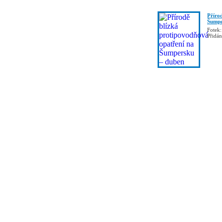
Příro
Šumpe
Fotek:
Přidá