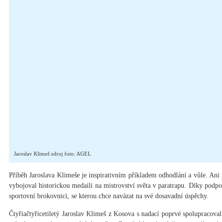
Jaroslav Klimeš zdroj foto: AGEL
Příběh Jaroslava Klimeše je inspirativním příkladem odhodlání a vůle. Ani
vybojoval historickou medaili na mistrovství světa v paratrapu. Díky podp
sportovní brokovnici, se kterou chce navázat na své dosavadní úspěchy.
Čtyřiačtyřicetiletý Jaroslav Klimeš z Kosova s nadací poprvé spolupracova