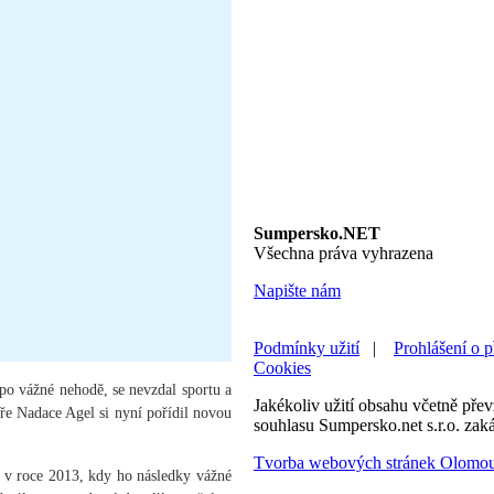
Sumpersko.NET
Všechna práva vyhrazena
Napište nám
Podmínky užití
|
Prohlášení o p
Cookies
 po vážné nehodě, se nevzdal sportu a
Jakékoliv užití obsahu včetně převz
oře Nadace Agel si nyní pořídil novou
souhlasu Sumpersko.net s.r.o. zak
Tvorba webových stránek Olomo
l v roce 2013, kdy ho následky vážné