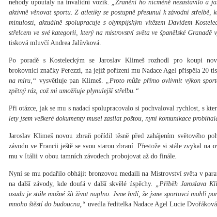
nehody upoutaly na invalidní vozík.
„Zranění ho nicméně nezastavilo a jak
aktivně věnovat sportu. Z atletiky se postupně přesunul k závodní střelbě, 
minulosti, aktuálně spolupracuje s olympijským vítězem Davidem Kostele
střelcem ve své kategorii, který na mistrovství světa ve španělské Granadě
tisková mluvčí Andrea Jalůvková.
Po poradě s Kosteleckým se Jaroslav Klimeš rozhodl pro koupi nové
brokovnici značky Perezzi, na jejíž pořízení mu Nadace Agel přispěla 20 ti
na míru,“
vysvětluje pan Klimeš.
„Proto může přímo ovlivnit výkon spor
zpětný ráz, což mi umožňuje plynulejší střelbu.“
Při otázce, jak se mu s nadací spolupracovalo si pochvaloval rychlost, s kte
lety jsem veškeré dokumenty musel zasílat poštou, nyní komunikace probíha
Jaroslav Klimeš novou zbraň pořídil těsně před zahájením světového pohár
závodu ve Francii ještě se svou starou zbraní. Přestože si stále zvykal na 
mu v Itálii v obou tamních závodech probojovat až do finále.
Nyní se mu podařilo obhájit bronzovou medaili na Mistrovství světa v para
na další závody, kde doufá v další skvělé úspěchy.
„Příběh Jaroslava Kli
osudu je stále možné žít život naplno. Jsme hrdí, že jsme sportovci mohli p
mnoho štěstí do budoucna,“
uvedla ředitelka Nadace Agel Lucie Dvořáková