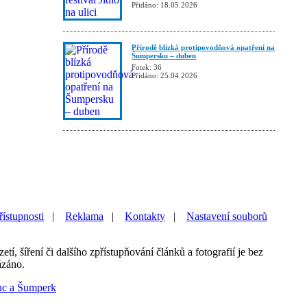
Přidáno: 18.05.2026
Přírodě blízká protipovodňová opatření na
Šumpersku – duben
Fotek: 36
Přidáno: 25.04.2026
řístupnosti
|
Reklama
|
Kontakty
|
Nastavení souborů
etí, šíření či dalšího zpřístupňování článků a fotografií je bez
ázáno.
uc a Šumperk