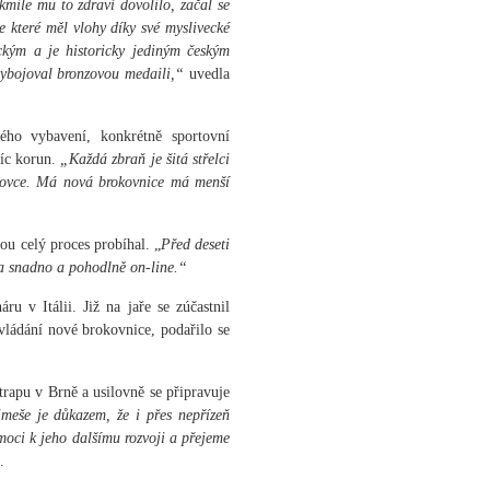
mile mu to zdraví dovolilo, začal se
ke které měl vlohy díky své myslivecké
ckým a je historicky jediným českým
 vybojoval bronzovou medaili,“
uvedla
ho vybavení, konkrétně sportovní
síc korun.
„Každá zbraň je šitá střelci
tovce. Má nová brokovnice má menší
rou celý proces probíhal. „
Před deseti
la snadno a pohodlně on-line.“
u v Itálii. Již na jaře se zúčastnil
ovládání nové brokovnice, podařilo se
trapu v Brně a usilovně se připravuje
meše je důkazem, že i přes nepřízeň
omoci k jeho dalšímu rozvoji a přejeme
.