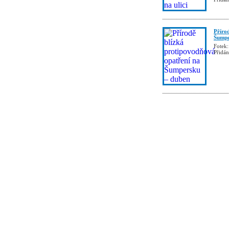
Příro
Šumpe
Fotek:
Přidá