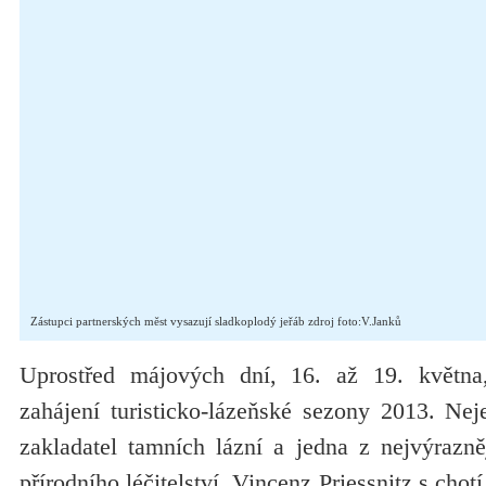
Zástupci partnerských měst vysazují sladkoplodý jeřáb zdroj foto:V.Janků
Uprostřed májových dní, 16. až 19. května
zahájení turisticko-lázeňské sezony 2013. Nej
zakladatel tamních lázní a jedna z nejvýrazně
přírodního léčitelství, Vincenz Priessnitz s chotí