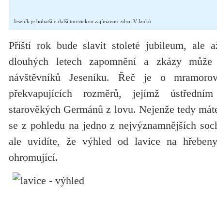
Jeseník je bohatší o další turistickou zajímavost zdroj:V.Janků
Příští rok bude slavit stoleté jubileum, ale 
dlouhých letech zapomnění a zkázy může t
návštěvníků Jeseníku. Řeč je o mramoro
překvapujících rozměrů, jejímž ústředn
starověkých Germánů z lovu. Nejenže tedy máte
se z pohledu na jedno z nejvýznamnějších soch
ale uvidíte, že výhled od lavice na hřeben
ohromující.