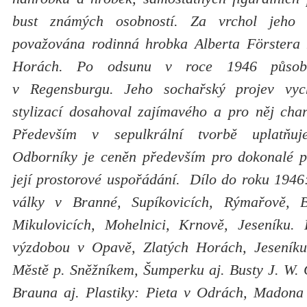
bust známých osobností. Za vrchol jeho s
považována rodinná hrobka Alberta Förstera 
Horách. Po odsunu v roce 1946 působ
v Regensburgu. Jeho sochařský projev vyc
stylizací dosahoval zajímavého a pro něj char
Především v sepulkrální tvorbě uplatňuje
Odborníky je ceněn především pro dokonalé p
její prostorové uspořádání. Dílo do roku 1946:
války v Branné, Supíkovicích, Rýmařově, B
Mikulovicích, Mohelnici, Krnově, Jeseníku.
výzdobou v Opavě, Zlatých Horách, Jeseníku,
Městě p. Sněžníkem, Šumperku aj. Busty J. W. 
Brauna aj. Plastiky: Pieta v Odrách, Madona v