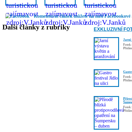
Komentovat článek můžete na naší Facebookové 
Další články z rubriky
EXKLUZIVNÍ FO
Jarní
Fotek:
Přidá
Gastro
Fotek:
Přidá
Příro
Šumpe
Fotek:
Přidá