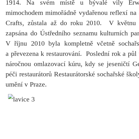
1914. Na svém místě u bývalé vily Erwi
mimochodem mimořádně vydařenou reflexí na a
Crafts, zůstala až do roku 2010. V květnu 
zapsána do Ústředního seznamu kulturních pa
V říjnu 2010 byla kompletně včetně sochař
a převezena k restaurování. Poslední rok a půl 
náročnou omlazovací kúru, kdy se jeseničtí Ger
péči restaurátorů Restaurátorské sochařské šk
umění v Praze.