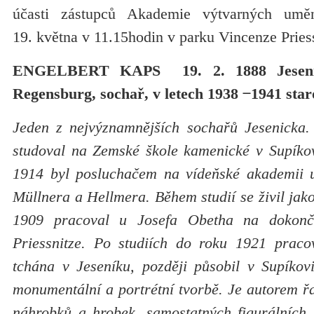
účasti zástupců Akademie výtvarných um
19. května v 11.15hodin v parku Vincenze Pries
ENGELBERT KAPS 19. 2. 1888 Jes
Regensburg, sochař, v letech 1938
̶ 1941 sta
Jeden z nejvýznamnějších sochařů Jesenicka.
studoval na Zemské škole kamenické v Supíkov
1914 byl posluchačem na vídeňské akademii u 
Müllnera a Hellmera. Během studií se živil ja
1909 pracoval u Josefa Obetha na dokonč
Priessnitze. Po studiích do roku 1921 praco
tchána v Jeseníku, později působil v Supíkov
monumentální a portrétní tvorbě. Je autorem ř
náhrobků a hrobek, samostatných figurálních p