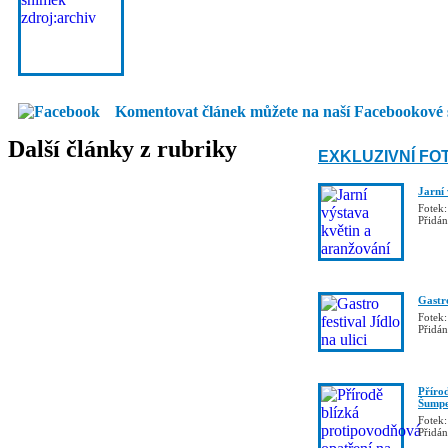
Komentovat článek můžete na naší Facebookové 
Další články z rubriky
EXKLUZIVNÍ FO
Jarní
Fotek:
Přidá
Gastro
Fotek:
Přidá
Příro
Šumpe
Fotek:
Přidá