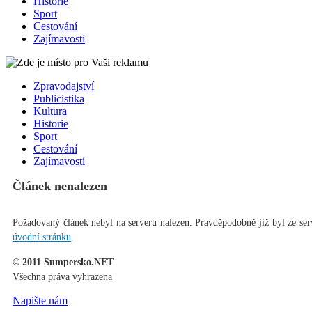
Historie
Sport
Cestování
Zajímavosti
Zpravodajství
Publicistika
Kultura
Historie
Sport
Cestování
Zajímavosti
Článek nenalezen
Požadovaný článek nebyl na serveru nalezen. Pravděpodobně již byl ze ser
úvodní stránku
.
© 2011 Sumpersko.NET
Všechna práva vyhrazena
Napište nám