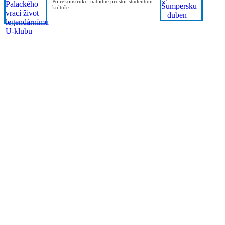
Po rekonstrukci nabídne prostor studentům i
kultuře