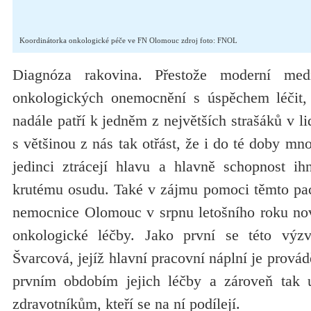
Koordinátorka onkologické péče ve FN Olomouc zdroj foto: FNOL
Diagnóza rakovina. Přestože moderní med
onkologických onemocnění s úspěchem léčit, 
nadále patří k jedněm z největších strašáků v l
s většinou z nás tak otřást, že i do té doby mn
jedinci ztrácejí hlavu a hlavně schopnost ih
krutému osudu. Také v zájmu pomoci těmto paci
nemocnice Olomouc v srpnu letošního roku nov
onkologické léčby. Jako první se této výz
Švarcová, jejíž hlavní pracovní náplní je prová
prvním obdobím jejich léčby a zároveň tak 
zdravotníkům, kteří se na ní podílejí.