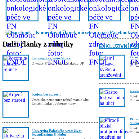
Komentovat článek můžete na naší Facebookové 
Další články z rubriky
EXKLUZIVNÍ FO
Jarní
Pozorujte zatmění Slunce
Fotek:
Z terasy Přírodovědecké fakulty UP
Přidá
Gastro
Kojení bez starosti
Fotek:
Jesenická nemocnice nabízí maminkám
Přidá
laktační linku i odborné kurzy
Příro
Šumpe
Fotek:
Univerzita Palackého vrací život
Přidá
legendárnímu U-klubu