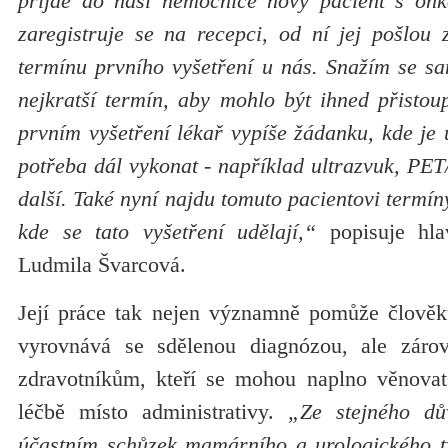
přijde do naší nemocnice nový pacient s onk
zaregistruje se na recepci, od ní jej pošlou
termínu prvního vyšetření u nás. Snažím se sa
nejkratší termín, aby mohlo být ihned přistou
prvním vyšetření lékař vypíše žádanku, kde je 
potřeba dál vykonat - například ultrazvuk, PET
další. Také nyní najdu tomuto pacientovi termín
kde se tato vyšetření udělají,“
popisuje hla
Ludmila Švarcová.
Její práce tak nejen významně pomůže člověku
vyrovnává se sdělenou diagnózou, ale záro
zdravotníkům, kteří se mohou naplno věnovat
léčbě místo administrativy.
„Ze stejného dů
účastním schůzek mamárního a urologického t