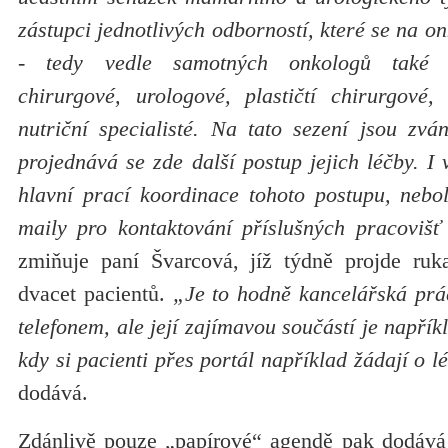
zástupci jednotlivých odborností, které se na on
- tedy vedle samotných onkologů také z
chirurgové, urologové, plastičtí chirurgové
nutriční specialisté. Na tato sezení jsou zvá
projednává se zde další postup jejich léčby. I
hlavní prací koordinace tohoto postupu, nebol
maily pro kontaktování příslušných pracovišť
zmiňuje paní Švarcová, jíž týdně projde ruk
dvacet pacientů.
„Je to hodně kancelářská prá
telefonem, ale její zajímavou součástí je napříkl
kdy si pacienti přes portál například žádají o l
dodává.
Zdánlivě pouze „papírové“ agendě pak dodává