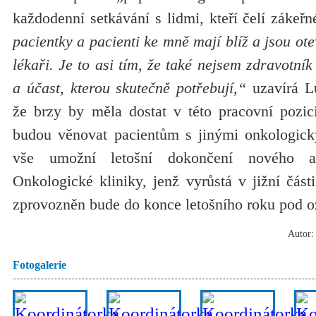
každodenní setkávání s lidmi, kteří čelí zákeř
pacientky a pacienti ke mně mají blíž a jsou ot
lékaři. Je to asi tím, že také nejsem zdravotní
a účast, kterou skutečně potřebují,“
uzavírá L
že brzy by měla dostat v této pracovní pozici
budou věnovat pacientům s jinými onkologic
vše umožní letošní dokončení nového am
Onkologické kliniky, jenž vyrůstá v jižní čás
zprovozněn bude do konce letošního roku pod 
Autor: 
Fotogalerie