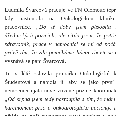
Ludmila Švarcová pracuje ve FN Olomouc teprv
kdy nastoupila na Onkologickou klinik
pracovnice.
„Do té doby jsem působila mi
úřednických pozicích, ale cítila jsem, že pot
zdravotník, práce v nemocnici se mi od počá
právě tím, že zde pomáháme lidem zbavit se 
vyznává se paní Švarcová.
Tu v létě oslovila primářka Onkologické 
Študentová a nabídla jí, aby se jako první
nemocnici ujala nově zřízené pozice koordinát
„Od srpna jsem tedy nastoupila s tím, že mám 
karcinomem prsu a onkourologické pacienty. F