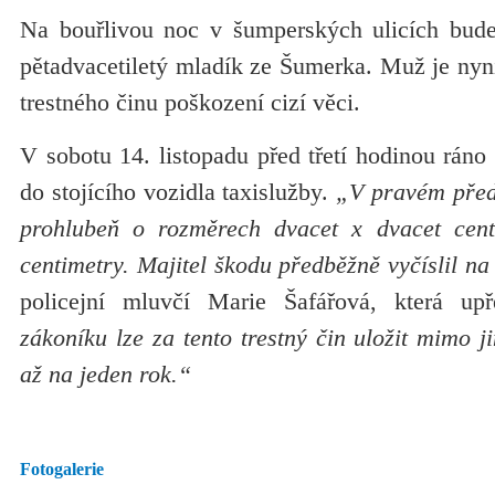
Na bouřlivou noc v šumperských ulicích bude
pětadvacetiletý mladík ze Šumerka. Muž je nyn
trestného činu poškození cizí věci.
V sobotu 14. listopadu před třetí hodinou ráno 
do stojícího vozidla taxislužby.
„V pravém předn
prohlubeň o rozměrech dvacet x dvacet cent
centimetry. Majitel škodu předběžně vyčíslil na
policejní mluvčí Marie Šafářová, která up
zákoníku lze za tento trestný čin uložit mimo j
až na jeden rok.“
Fotogalerie