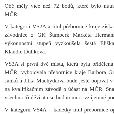
Obě měly více než 72 bodů, které bylo nutné
MČR.
V kategorii VS2A a titul přebornice kraje získ
závodnice z GK Šumperk Markéta Hermann
výkonnostní stupeň vyzkoušela šestá Eliš
Klaudie Ďulíková.
VS3A si první dvě místa, která byla přidělen
MČR, vybojovala přebornice kraje Barbora Gr
Janků a Jitka Machytková bude ještě bojovat v 
na kvalifikačním závodě o účast na MČR. Sna
všechna tři děvčata se budou moci vzájemně po
V kategorii VS4A – kadetky titul přebornice o