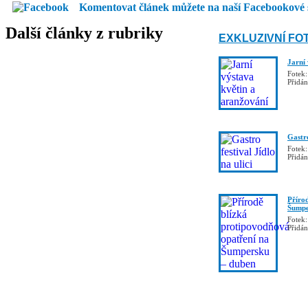
Komentovat článek můžete na naší Facebookové 
Další články z rubriky
EXKLUZIVNÍ FO
Jarní
Fotek:
Přidá
Gastro
Fotek:
Přidá
Příro
Šumpe
Fotek:
Přidá