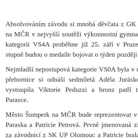
Absolvováním závodu si mnohá děvčata z GK Š
na MČR v nejvyšší soutěži výkonnostní gymna
kategorii VS4A proběhne již 25. září v Praze
stupně budou o medaile bojovat o týden později 
Nejmladší nepostupová kategorie VS0A byla v r
přebornice si odnáší sedmiletá Adéla Jurásk
vystoupila Viktorie Peduzzi a bronz patří te
Parasce.
Město Šumperk na MČR bude reprezentovat v 
Paraska a Patricie Petrová. Prvně jmenovaná zí
za závodnicí z SK UP Olomouc a Patricie bral