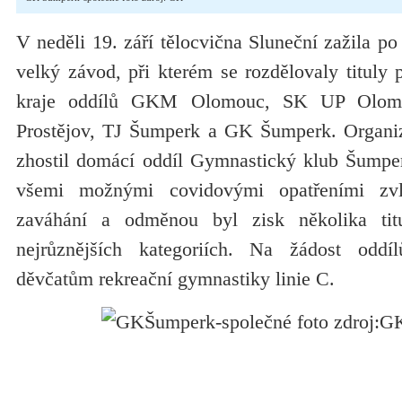
V neděli 19. září tělocvična Sluneční zažila p
velký závod, při kterém se rozdělovaly tituly
kraje oddílů GKM Olomouc, SK UP Olom
Prostějov, TJ Šumperk a GK Šumperk. Organiz
zhostil domácí oddíl Gymnastický klub Šumpe
všemi možnými covidovými opatřeními zv
zaváhání a odměnou byl zisk několika tit
nejrůznějších kategoriích. Na žádost odd
děvčatům rekreační gymnastiky linie C.