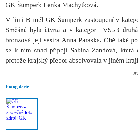
GK Šumperk Lenka Machytková.
V linii B měl GK Šumperk zastoupení v kateg
Směšná byla čtvrtá a v kategorii VS5B druhá
bronzová její sestra Anna Paraska. Obě také p
se k nim snad připojí Sabina Žandová, která 
protože krajský přebor absolvovala v jiném kraji
Au
Fotogalerie