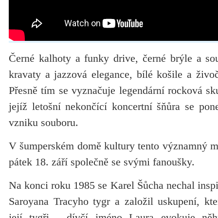
Černé kalhoty a funky drive, černé brýle a so
kravaty a jazzová elegance, bílé košile a živoč
Přesně tím se vyznačuje legendární rocková skup
jejíž letošní nekončící koncertní šňůra se po
vzniku souboru.
V šumperském domě kultury tento významný mez
pátek 18. září společně se svými fanoušky.
Na konci roku 1985 se Karel Šůcha nechal insp
Saroyana Tracyho tygr a založil uskupení, kt
její tygři - dívčí jméno Laura evokuje něh