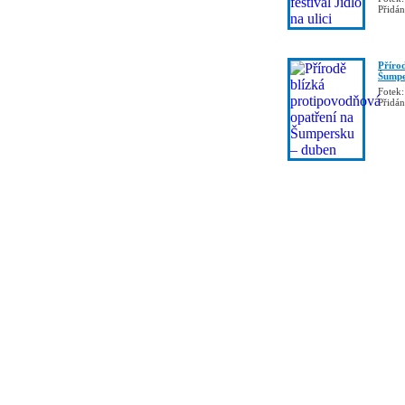
Přidá
Příro
Šumpe
Fotek:
Přidá