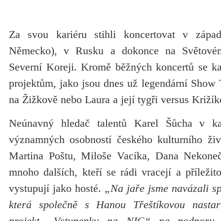
Za svou kariéru stihli koncertovat v zápa
Německo), v Rusku a dokonce na Světovém
Severní Koreji. Kromě běžných koncertů se ka
projektům, jako jsou dnes už legendární Show 
na Žižkově nebo Laura a její tygři versus Križík
Neúnavný hledač talentů Karel Šůcha v ka
významných osobností českého kulturního živ
Martina Poštu, Miloše Vacíka, Dana Nekon
mnoho dalších, kteří se rádi vracejí a příležit
vystupují jako hosté.
„Na jaře jsme navázali sp
která společně s Hanou Třeštíkovou nastart
projekt „Vstupenky na NIC“ na podporu ku