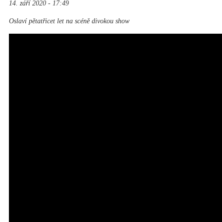
14. září 2020 - 17:49
Oslaví pětatřicet let na scéně divokou show